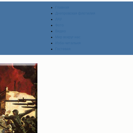
Главная
Днепровская флотилия
ЛАУ
Фото
Видео
Мир вокруг нас
Изба-читальня
Гостевая