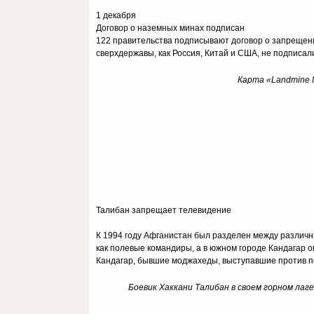
1 декабря
Договор о наземных минах подписан
122 правительства подписывают договор о запрещени
сверхдержавы, как Россия, Китай и США, не подписал
Карта «Landmine
M
Талибан запрещает телевидение
К 1994 году Афганистан был разделен между различ
как полевые командиры, а в южном городе Кандагар
Кандагар, бывшие моджахеды, выступавшие против по
Боевик Хаккани Талибан в своем горном лаг