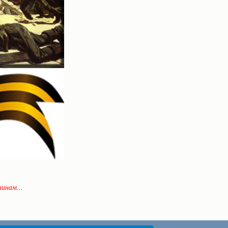
инам...