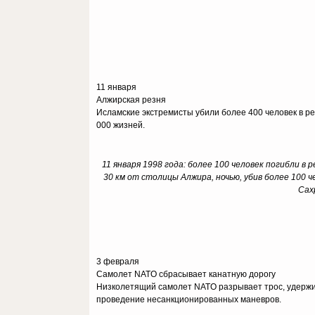
11 января
Алжирская резня
Исламские экстремисты убили более 400 человек в р
000 жизней.
11 января 1998 года: более 100 человек погибли в
30 км от столицы Алжира, ночью, убив более 100 
Сах
3 февраля
Самолет NATO сбрасывает канатную дорогу
Низколетящий самолет NATO разрывает трос, удержива
проведение несанкционированных маневров.