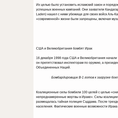
Их целью было установить исламский закон и порядок
успешных военных кампаний. Они захватили Кандагар 
Laden) нашел с ними убежище для своих войск Аль-К
«современной» жизни были запрещены, включая музыку
США и Великобритания бомбят Ирак
16 декабря 1998 года США и Великобритания начали 
он препятствовал инспекторам по оружию, а презид
Объединенных Наций.
Бомбардировщик B
-1 готов к загрузке бое
Коалиционные силы бомбили 100 целей с целью «сниз
непреднамеренные жертвы в Ираке». Силы коалиции в
размещалась тайная полиция Саддама. После трехдне
населения. Фактические военные возможности Ирака