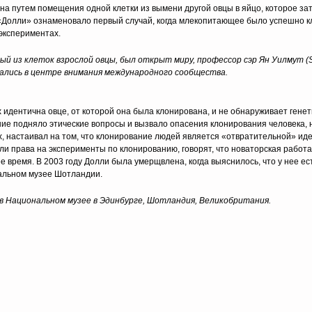
а путем помещения одной клетки из вымени другой овцы в яйцо, которое за
 «Долли» ознаменовало первый случай, когда млекопитающее было успешно к
 экспериментах.
ый из клеток взрослой овцы, был открыт миру, профессор сэр Ян Уилмут (Sir
зались в центре внимания международного сообщества.
 идентична овце, от которой она была клонирована, и не обнаруживает генет
ние подняло этические вопросы и вызвало опасения клонирования человека, 
ых, настаивал на том, что клонирование людей является «отвратительной» иде
и права на эксперименты по клонированию, говорят, что новаторская работа
 время. В 2003 году Долли была умерщвлена, когда выяснилось, что у нее ес
нальном музее Шотландии.
в Национальном музее в Эдинбурге, Шотландия, Великобритания.