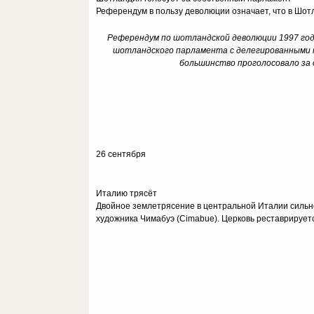
Референдум в пользу деволюции означает, что в Шот
Референдум по шотландской деволюции 1997 год
шотландского парламента с делегированными п
большинство проголосовало за о
26 сентября
Италию трясёт
Двойное землетрясение в центральной Италии сильно
художника Чимабуэ (Cimabue). Церковь реставрируетс