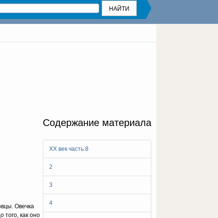
Содержание материала
ХХ век часть 8
2
3
4
овцы. Овечка
 того, как оно