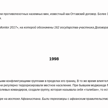
и противопехотных наземных мин, известный как Оттавский договор. Более 1
и.
onitor
2017», на которой обозначены 162 государства-участника Договора
1998
ными конфликтующими группами в пределах его границ. В то же время влият
 они регулярно терроризировали местное население. При бывшем моджахеде
левых командиров, создали группу, которая называла себя «талибан», то ес
ере на востоке Афганистана. Были переговоры с афганским правительство