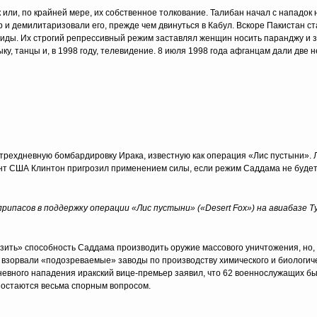
 или, по крайней мере, их собственное толкование. Талибан начал с нападок
и демилитаризовали его, прежде чем двинуться в Кабул. Вскоре Пакистан ст
аиды. Их строгий репрессивный режим заставлял женщин носить паранджу и 
, танцы и, в 1998 году, телевидение. 8 июля 1998 года афганцам дали две н
трехдневную бомбардировку Ирака, известную как операция «Лис пустыни». 
ент США Клинтон пригрозил применением силы, если режим Саддама не буде
припасов в поддержку операции «Лис пустыни» («Desert Fox») на авиабазе Ту
ить» способность Саддама производить оружие массового уничтожения, но, 
зорвали «подозреваемые» заводы по производству химического и биологичес
вного нападения иракский вице-премьер заявил, что 62 военнослужащих был
 остаются весьма спорным вопросом.