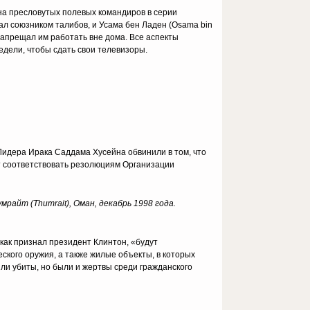
 на пресловутых полевых командиров в серии
ал союзником талибов, и Усама бен Ладен (Osama bin
запрещал им работать вне дома. Все аспекты
едели, чтобы сдать свои телевизоры.
Лидера Ирака Саддама Хусейна обвинили в том, что
т соответствовать резолюциям Организации
мрайт (Thumrait), Оман, декабрь 1998 года.
как признал президент Клинтон, «будут
кого оружия, а также жилые объекты, в которых
и убиты, но были и жертвы среди гражданского