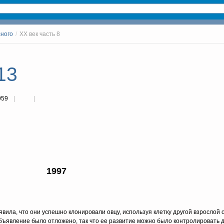
сного
/
ХХ век часть 8
13
959
1997
вила, что они успешно клонировали овцу, используя клетку другой взрослой 
бъявление было отложено, так что ее развитие можно было контролировать до