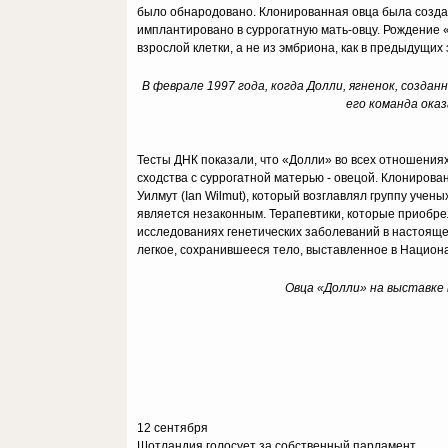
было обнародовано. Клонированная овца была создан
имплантировано в суррогатную мать-овцу. Рождение
взрослой клетки, а не из эмбриона, как в предыдущих
В феврале 1997 года, когда Долли, ягненок, созданн
его команда ока
Тесты ДНК показали, что «Долли» во всех отношениях
сходства с суррогатной матерью - овецой. Клонирова
Уилмут (Ian Wilmut), который возглавлял группу учен
является незаконным. Терапевтики, которые приобрел
исследованиях генетических заболеваний в настоящее
легкое, сохранившееся тело, выставленное в Нацио
Овца «Долли» на выставке 
12 сентября
Шотландия голосует за собственный парламент