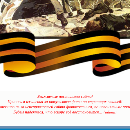
Уважаемые посетители сайта!
Приносим извинения за отсутствие фото на страницах статей!
оизошло из-за неисправностей сайта фотохостинга, по непонятным прич
Будем надеяться, что вскоре всё восстановится... (admin)