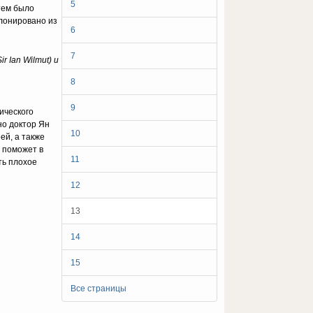
5
тем было
лонировано из
6
7
 Ian Wilmut) и
8
9
ического
но доктор Ян
10
ей, а также
 поможет в
11
ть плохое
12
13
14
15
Все страницы