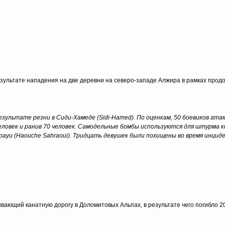
езультате нападения на две деревни на северо-западе Алжира в рамках про
 результате резни в Сиди-Хамеде (Sidi-Hamed). По оценкам, 50 боевиков ата
человек и ранив 70 человек. Самодельные бомбы используются для штурма 
рауи (Haouche Sahraoui). Тридцать девушек были похищены во время инцид
ющий канатную дорогу в Доломитовых Альпах, в результате чего погибло 20 