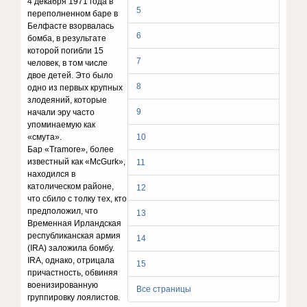
4 декабря 1971 года в
5
переполненном баре в
Белфасте взорвалась
6
бомба, в результате
которой погибли 15
7
человек, в том числе
двое детей. Это было
8
одно из первых крупных
злодеяний, которые
9
начали эру часто
упоминаемую как
«смута».
10
Бар «Tramore», более
известный как «McGurk»,
11
находился в
католическом районе,
12
что сбило с толку тех, кто
предположил, что
13
Временная Ирландская
республиканская армия
14
(IRA) заложила бомбу.
IRA, однако, отрицала
15
причастность, обвиняя
военизированную
Все страницы
группировку лоялистов.