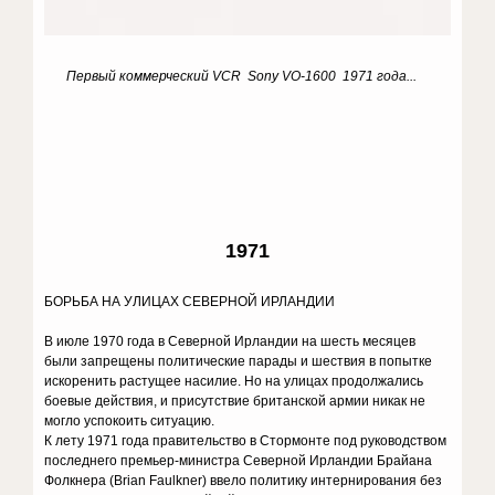
Первый коммерческий
VCR
Sony VO-1600 1971 года...
1971
БОРЬБА НА УЛИЦАХ СЕВЕРНОЙ ИРЛАНДИИ
В июле 1970 года в Северной Ирландии на шесть месяцев
были запрещены политические парады и шествия в попытке
искоренить растущее насилие. Но на улицах продолжались
боевые действия, и присутствие британской армии никак не
могло успокоить ситуацию.
К лету 1971 года правительство в Стормонте под руководством
последнего премьер-министра Северной Ирландии Брайана
Фолкнера (Brian Faulkner) ввело политику интернирования без