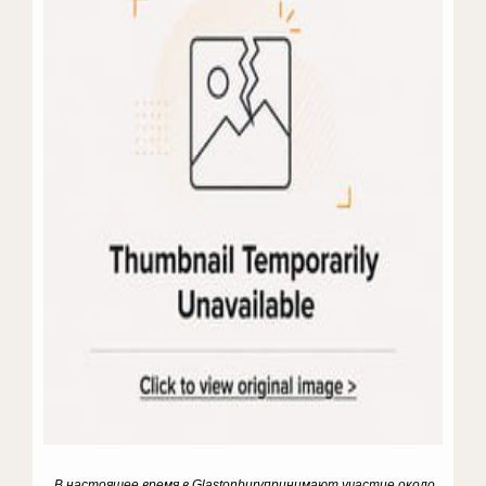
В настоящее время в
Glastonbury
принимают участие около