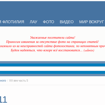
Я ФЛОТИЛИЯ
ЛАУ
ФОТО
ВИДЕО
МИР ВОКРУГ
Уважаемые посетители сайта!
Приносим извинения за отсутствие фото на страницах статей!
оизошло из-за неисправностей сайта фотохостинга, по непонятным прич
Будем надеяться, что вскоре всё восстановится... (admin)
сного
/
ХХ век часть 5
11