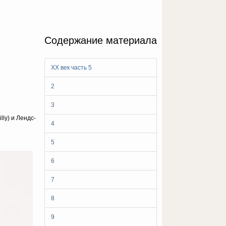
Содержание материала
ХХ век часть 5
2
3
ly) и Лендс-
4
5
6
7
8
9