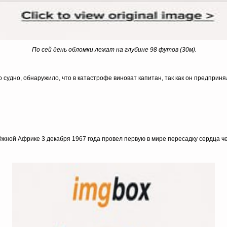
По сей день обломки лежат на глубине 98 футов (30м).
судно, обнаружило, что в катастрофе виноват капитан, так как он предприня
Южной Африке 3 декабря 1967 года провел первую в мире пересадку сердца ч