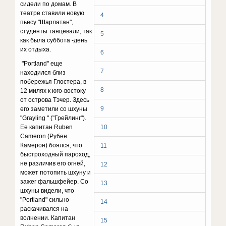
сидели по домам. В
театре ставили новую
4
пьесу "Шарлатан",
студенты танцевали, так
5
как была суббота -день
их отдыха.
6
"Portland" еще
7
находился близ
побережья Глостера, в
8
12 милях к юго-востоку
от острова Тэчер. Здесь
9
его заметили со шхуны
"Grayling " ("Грейлинг").
Ее капитан Ruben
10
Cameron (Рубен
Камерон) боялся, что
11
быстроходный пароход,
не различив его огней,
12
может потопить шхуну и
зажег фальшфейер. Со
13
шхуны видели, что
"Portland" сильно
14
раскачивался на
волнении. Капитан
15