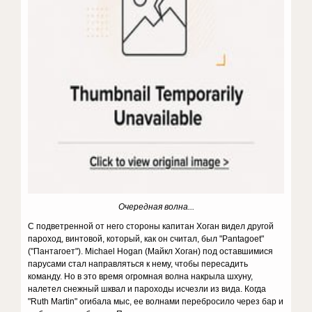
Очередная волна...
С подветренной от него стороны капитан Хоган видел другой
пароход, винтовой, который, как он считал, был "Pantagoet"
("Пантагоет"). Michael Hogan (Майкл Хоган) под оставшимися
парусами стал направляться к нему, чтобы пересадить
команду. Но в это время огромная волна накрыла шхуну,
налетел снежный шквал и пароходы исчезли из вида. Когда
"Ruth Martin" огибала мыс, ее волнами перебросило через бар и