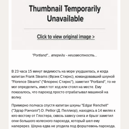
"Portland"... впереди - неизвестность...
В 23 часа 15 минут видимость на море ухудшилась, и когда
капитан Frank Stearns (Фрэнк Стирнс), командовавший шхуной
"Florence Stearns" ("Флоренс Стирнс"), заметил "Portland", то не
мог определить, имел тот ход или стоял на месте. Ему
показалось, что пароход просто отрабатывал машиной на
волну.
Примерно полчаса спустя капитан шхуны "Edgar Renchell"
("Эдгар Рэнчэлл") D. Pellior (Д. Пеллиор), находясь в 14 милях к
юго-востоку от Глостера, сквозь завесу снега и брызг заметил
огни большого колесного парохода, который шел ему
наперерез. Шхуна едва не угодила под форштевень парохода.