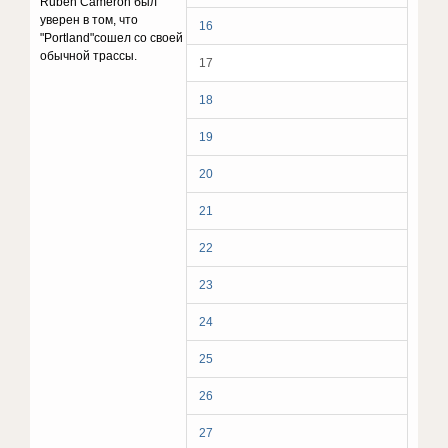
Ruben Cameron был
уверен в том, что
16
"Portland"сошел со своей
обычной трассы.
17
18
19
20
21
22
23
24
25
26
27