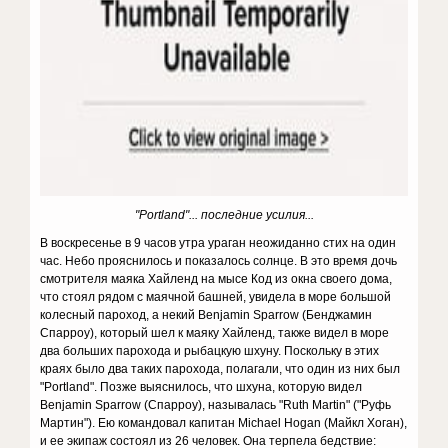
"Portland"... последние усилия...
В воскресенье в 9 часов утра ураган неожиданно стих на один
час. Небо прояснилось и показалось солнце. В это время дочь
смотрителя маяка Хайленд на мысе Код из окна своего дома,
что стоял рядом с маячной башней, увидела в море большой
колесный пароход, а некий Benjamin Sparrow (Бенджамин
Спарроу), который шел к маяку Хайленд, также видел в море
два больших парохода и рыбацкую шхуну. Поскольку в этих
краях было два таких парохода, полагали, что один из них был
"Portland". Позже выяснилось, что шхуна, которую видел
Benjamin Sparrow (Спарроу), называлась "Ruth Martin" ("Руфь
Мартин"). Ею командовал капитан Michael Hogan (Майкл Хоган),
и ее экипаж состоял из 26 человек. Она терпела бедствие: