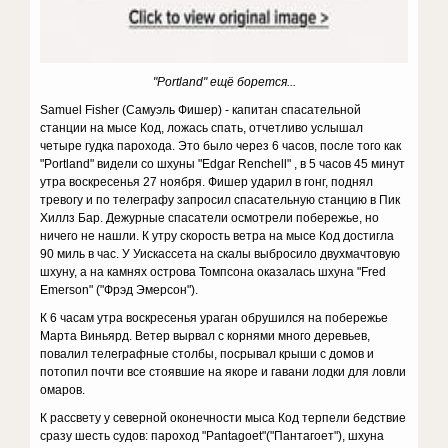
"Portland" ещё борется...
Samuel Fisher (Самуэль Фишер) - капитан спасательной
станции на мысе Код, ложась спать, отчетливо услышал
четыре гудка парохода. Это было через 6 часов, после того как
"Portland" видели со шхуны "Edgar Renchell" , в 5 часов 45 минут
утра воскресенья 27 ноября. Фишер ударил в гонг, поднял
тревогу и по телеграфу запросил спасательную станцию в Пик
Хиллз Бар. Дежурные спасатели осмотрели побережье, но
ничего не нашли. К утру скорость ветра на мысе Код достигла
90 миль в час. У Уискассета на скалы выбросило двухмачтовую
шхуну, а на камнях острова Томпсона оказалась шхуна "Fred
Emerson" ("Фрэд Эмерсон").
К 6 часам утра воскресенья ураган обрушился на побережье
Марта Виньярд. Ветер вырвал с корнями много деревьев,
повалил телеграфные столбы, посрывал крыши с домов и
потопил почти все стоявшие на якоре и гавани лодки для ловли
омаров.
К рассвету у северной оконечности мыса Код терпели бедствие
сразу шесть судов: пароход "Pantagoet"("Пантагоет"), шхуна