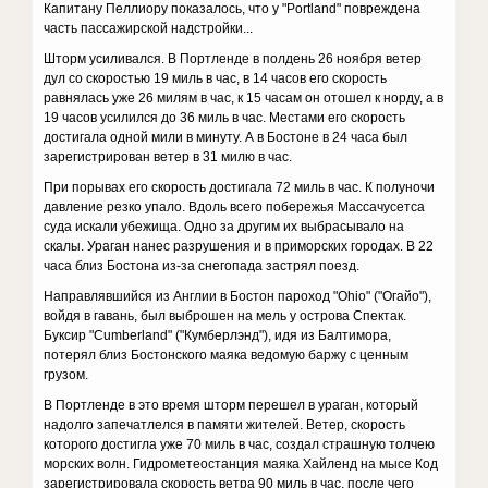
Капитану Пеллиору показалось, что у "Portland" повреждена
часть пассажирской надстройки...
Шторм усиливался. В Портленде в полдень 26 ноября ветер
дул со скоростью 19 миль в час, в 14 часов его скорость
равнялась уже 26 милям в час, к 15 часам он отошел к норду, а в
19 часов усилился до 36 миль в час. Местами его скорость
достигала одной мили в минуту. А в Бостоне в 24 часа был
зарегистрирован ветер в 31 милю в час.
При порывах его скорость достигала 72 миль в час. К полуночи
давление резко упало. Вдоль всего побережья Массачусетса
суда искали убежища. Одно за другим их выбрасывало на
скалы. Ураган нанес разрушения и в приморских городах. В 22
часа близ Бостона из-за снегопада застрял поезд.
Направлявшийся из Англии в Бостон пароход "Ohio" ("Огайо"),
войдя в гавань, был выброшен на мель у острова Спектак.
Буксир "Cumberland" ("Кумберлэнд"), идя из Балтимора,
потерял близ Бостонского маяка ведомую баржу с ценным
грузом.
В Портленде в это время шторм перешел в ураган, который
надолго запечатлелся в памяти жителей. Ветер, скорость
которого достигла уже 70 миль в час, создал страшную толчею
морских волн. Гидрометеостанция маяка Хайленд на мысе Код
зарегистрировала скорость ветра 90 миль в час, после чего