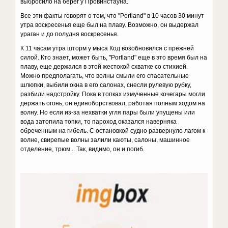
выбросило на берег у Провинстауна.
Все эти факты говорят о том, что "Portland" в 10 часов 30 минут
утра воскресенья еще был на плаву. Возможно, он выдержал
ураган и до полудня воскресенья.
К 11 часам утра шторм у мыса Код возобновился с прежней
силой. Кто знает, может быть, "Portland" еще в это время был на
плаву, еще держался в этой жестокой схватке со стихией.
Можно предполагать, что волны смыли его спасательные
шлюпки, выбили окна в его салонах, снесли рулевую рубку,
разбили надстройку. Пока в топках измученные кочегары могли
держать огонь, он единоборствовал, работая полным ходом на
волну. Но если из-за нехватки угля пары были упущены или
вода затопила топки, то пароход оказался наверняка
обреченным на гибель. С остановкой судно развернуло лагом к
волне, свирепые волны залили каюты, салоны, машинное
отделение, трюм... Так, видимо, он и погиб.