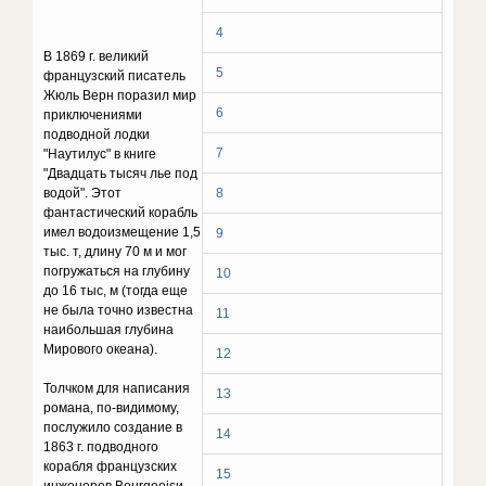
4
В 1869 г. великий
5
французский писатель
Жюль Верн поразил мир
6
приключениями
подводной лодки
7
"Наутилус" в книге
"Двадцать тысяч лье под
водой". Этот
8
фантастический корабль
имел водоизмещение 1,5
9
тыс. т, длину 70 м и мог
погружаться на глубину
10
до 16 тыс, м (тогда еще
не была точно известна
11
наибольшая глубина
Мирового океана).
12
Толчком для написания
13
романа, по-видимому,
послужило создание в
14
1863 г. подводного
корабля французских
15