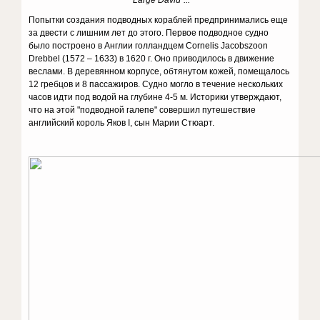
“Large David”...
Попытки создания подводных кораблей предпринимались еще
за двести с лишним лет до этого. Первое подводное судно
было построено в Англии голландцем Cornelis Jacobszoon
Drebbel (1572 – 1633) в 1620 г. Оно приводилось в движение
веслами. В деревянном корпусе, обтянутом кожей, помещалось
12 гребцов и 8 пассажиров. Судно могло в течение нескольких
часов идти под водой на глубине 4-5 м. Историки утверждают,
что на этой "подводной галепе" совершил путешествие
английский король Яков I, сын Марии Стюарт.