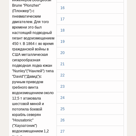
инженеров Bourgeoisи
Brune "Plonzher"
16
(Плонжер") с
пневматическим
17
двигателем. Для того
времени это был
18
настоящий подводный
гигант водоизмещением
19
450 т. В 1864 г. во время
гражданской войны в
20
США металлическая
сигарообразная
21
подводная лодка южан
"Nunley"("Нанлей") типа
22
"David"("Давид")с
ручным приводом
23
гребного винта
водоизмещением около
24
12,5 т атаковала
шестовой миной и
25
потопила боевой
корабль северян
"Housatonic"
26
("Хаузатоник")
водоизмещением 1,2
27