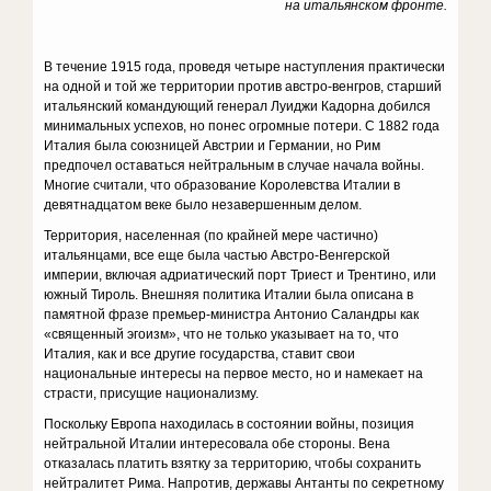
на итальянском фронте.
В течение 1915 года, проведя четыре наступления практически
на одной и той же территории против австро-венгров, старший
итальянский командующий генерал Луиджи Кадорна добился
минимальных успехов, но понес огромные потери. С 1882 года
Италия была союзницей Австрии и Германии, но Рим
предпочел оставаться нейтральным в случае начала войны.
Многие считали, что образование Королевства Италии в
девятнадцатом веке было незавершенным делом.
Территория, населенная (по крайней мере частично)
итальянцами, все еще была частью Австро-Венгерской
империи, включая адриатический порт Триест и Трентино, или
южный Тироль. Внешняя политика Италии была описана в
памятной фразе премьер-министра Антонио Саландры как
«священный эгоизм», что не только указывает на то, что
Италия, как и все другие государства, ставит свои
национальные интересы на первое место, но и намекает на
страсти, присущие национализму.
Поскольку Европа находилась в состоянии войны, позиция
нейтральной Италии интересовала обе стороны. Вена
отказалась платить взятку за территорию, чтобы сохранить
нейтралитет Рима. Напротив, державы Антанты по секретному