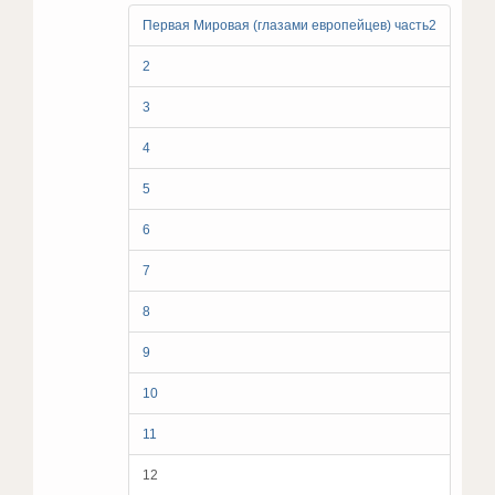
Первая Мировая (глазами европейцев) часть2
2
3
4
5
6
7
8
9
10
11
12