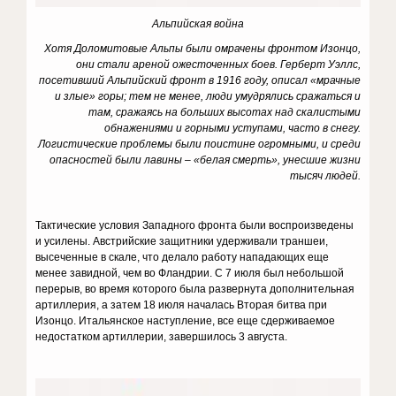
Альпийская война
Хотя Доломитовые Альпы были омрачены фронтом Изонцо,
они стали ареной ожесточенных боев. Герберт Уэллс,
посетивший Альпийский фронт в 1916 году, описал «мрачные
и злые» горы; тем не менее, люди умудрялись сражаться и
там, сражаясь на больших высотах над скалистыми
обнажениями и горными уступами, часто в снегу.
Логистические проблемы были поистине огромными, и среди
опасностей были лавины – «белая смерть», унесшие жизни
тысяч людей.
Тактические условия Западного фронта были воспроизведены
и усилены. Австрийские защитники удерживали траншеи,
высеченные в скале, что делало работу нападающих еще
менее завидной, чем во Фландрии. С 7 июля был небольшой
перерыв, во время которого была развернута дополнительная
артиллерия, а затем 18 июля началась Вторая битва при
Изонцо. Итальянское наступление, все еще сдерживаемое
недостатком артиллерии, завершилось 3 августа.