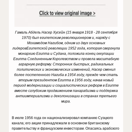
Гамаль Абдель Насер Хусейн (15 января 1918 - 28 сентября
1970) был египетским революционером и, наряду с
Мохамедом Нагибом, одним из двух основных
лидеров
Египетской революции 1952 года, которая свергнула
монархию Египта и Судана, положила конец оккупации
Египта Соединенным Королевством и провела масштабную
аграрную реформу.
Сторонник быстрых, радикальных
политических и экономических изменений, Насер сменил
более постепенного Нагиба в 1954 году, прежде чем стать
вторым президентом Египта в 1956 году, начав новый
период модернизации и социалистических реформ в Египте
вместе с
глубоким продвижением панарабизма и поддержка
антиимпериализма и деколонизации в странах третьего
мира.
В июле 1956 года он национализировал компанию Суэцкого
канала; его акции принадлежали в основном британскому
правительству и французским инвесторам. Опасаясь арабского