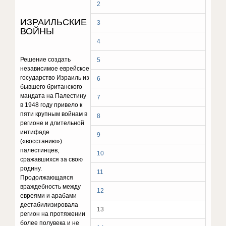
2
ИЗРАИЛЬСКИЕ
3
ВОЙНЫ
4
Решение создать
5
независимое еврейское
государство Израиль из
6
бывшего британского
мандата на Палестину
7
в 1948 году привело к
пяти крупным войнам в
8
регионе и длительной
интифаде
9
(«восстанию»)
палестинцев,
10
сражавшихся за свою
родину.
11
Продолжающаяся
враждебность между
12
евреями и арабами
дестабилизировала
13
регион на протяжении
более полувека и не