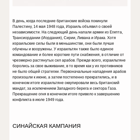
В день, когда последние британские войска покинули
Палестину, 14 мая 1948 года, Израиль объявил о своей
независимости. На следующий день напали армии из Египта,
Трансиордании (Иордания), Сирии, Ливана и Ирака. Хотя
израильские силы были в меньшинстве, они были лучше
обучены и вооружены. У израильтян также было единое
командование и более короткие пути снабжения, в отличие от
чрезмерно растянутых сил арабов. Прежде всего, израильтяне
боролись за свое выживание, в то время как у их противников
не было общей стратегии. Первоначальные нападения арабов
произошли к июню, а затем постепенно прекратились, и в
конечном итоге израильтяне оккупировали весь британский
мандат, за исключением Западного берега и сектора Газа.
Прекращение огня в конечном итоге привело к завершению
конфликта в июле 1949 года.
СИНАЙСКАЯ КАМПАНИЯ