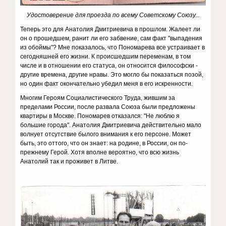
Удостоверение для проезда по всему Советскому Союзу...
Теперь это для Анатолия Дмитриевича в прошлом. Жалеет ли
он о прошедшем, ранит ли его забвение, сам факт "выпадения
из обоймы"? Мне показалось, что Пономарева все устраивает в
сегодняшней его жизни. К происшедшим переменам, в том
числе и в отношении его статуса, он относится философски -
другие времена, другие нравы. Это могло бы показаться позой,
но один факт окончательно убедил меня в его искренности.
Многим Героям Социалистического Труда, жившим за
пределами России, после развала Союза были предложены
квартиры в Москве. Пономарев отказался: "Не люблю я
большие города". Анатолия Дмитриевича действительно мало
волнует отсутствие былого внимания к его персоне. Может
быть, это оттого, что он знает: на родине, в России, он по-
прежнему Герой. Хотя вполне вероятно, что всю жизнь
Анатолий так и проживет в Литве.