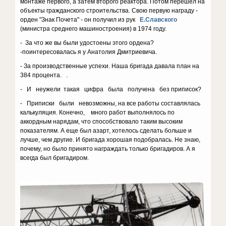
монтаже первого, а затем второго реактора. Потом перешел на
объекты гражданского строительства. Свою первую награду -
орден "Знак Почета" - он получил из рук
Е.Славского
(министра среднего машиностроения) в 1974 году.
- За что же вы были удостоены этого ордена?
-поинтересовалась я у Анатолия Дмитриевича.
- За производственные успехи. Наша бригада давала план на
384 процента. .
- И неужели такая цифра была получена без приписок?
- Приписки были невозможны, на все работы составлялась
калькуляция. Конечно, много работ выполнялось по
аккордным нарядам, что способствовало таким высоким
показателям. А еще был азарт, хотелось сделать больше и
лучше, чем другие. И бригада хорошая подобралась. Не знаю,
почему, но было принято награждать только бригадиров. А я
всегда был бригадиром.