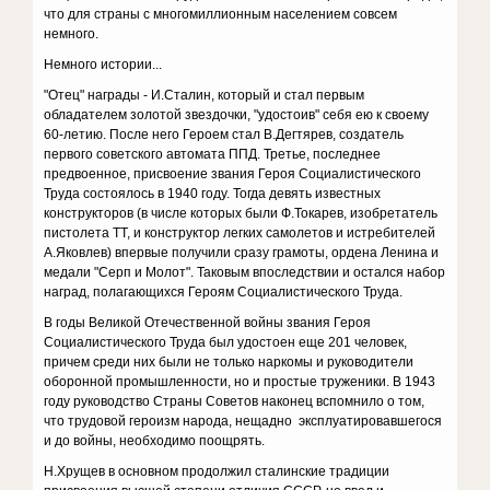
что для страны с многомиллионным населением совсем
немного.
Немного истории...
"Отец" награды - И.Сталин, который и стал первым
обладателем золотой звездочки, "удостоив" себя ею к своему
60-летию. После него Героем стал В.Дегтярев, создатель
первого советского автомата ППД. Третье, последнее
предвоенное, присвоение звания Героя Социалистического
Труда состоялось в 1940 году. Тогда девять известных
конструкторов (в числе которых были Ф.Токарев, изобретатель
пистолета ТТ, и конструктор легких самолетов и истребителей
А.Яковлев) впервые получили сразу грамоты, ордена Ленина и
медали "Серп и Молот". Таковым впоследствии и остался набор
наград, полагающихся Героям Социалистического Труда.
В годы Великой Отечественной войны звания Героя
Социалистического Труда был удостоен еще 201 человек,
причем среди них были не только наркомы и руководители
оборонной промышленности, но и простые труженики. В 1943
году руководство Страны Советов наконец вспомнило о том,
что трудовой героизм народа, нещадно эксплуатировавшегося
и до войны, необходимо поощрять.
Н.Хрущев в основном продолжил сталинские традиции