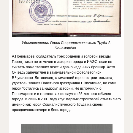
Удостоверение Героя Социалистического Труда А.
Понаморёва...
А.Пономарев, обладатель трех орденов и золотой звезды
Героя, никак не отмечен в истории города и ИАЭС, если не
считать пожелтевших газет и давно изданных брошюр. Хотя...
Он ведь запечатлен в замечательной фотолетописи
В.Чупаченко. Летописец, снимавший героев строительства,
удостоен звания Почетного гражданина г. Висагинас, но сами
герои "остались за кадром" истории. Не вспомнили о
Пономареве и в торжествах по случаю 25-летнего юбилея
города, и лишь в 2001 году клуб первых строителей отметил его
именно как Героя Социалистического Труда на своем
праздничном вечере в День города
.