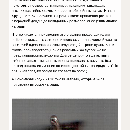
присвоения высшей степени отличия СССР, но ввел и
некоторые новшества, например, традицию награждать
высших партийных функционеров к юбилейным датам. Начал
Хрущев с себя. Брежнев во время своего правления развил
"наградной дождь" до невиданных размеров, обесценив многие
награды.
Что же касается присвоения этого звания представителям
рабочего класса, то хотя оно и являлось неотъемлемой частью
советской идеологии (по замыслу вождей стране нужны были
"маяки производства"), но без реальных заслуг все же не
представлялось возможным. Другое дело, что тщательный
отбор по анкетным данным иногда приводил к тому, что без
наград оставались многие не менее достойные кандидаты. ("Но
пряников сладких всегда не хватает на всех".)
А.Пономарев - один из 20 тысяч человек, которым была
присвоена высокая награда.