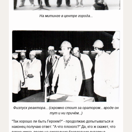
На митинге в центре города...
Физпуск реактора... (скромно стоит за оратором... вроде он
тут и ни причём...)
"Так хорошо ли быть Героем?" - продолжаю допытываться и
наконец получаю ответ: "А что плохого?" Да, кто ж скажет, что
плохо иметь право на ежегодную бесплатную путевку в