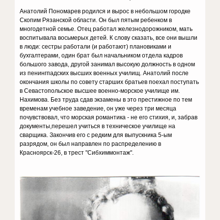
Анатолий Пономарев родился и вырос в небольшом городке
Скопим Рязанской области. Он был пятым ребенком в
многодетной семье. Отец работал железнодорожником, мать
воспитывала восьмерых детей. К слову сказать, все они вышли
в люди: сестры работали (и работают) плановиками и
бухгалтерами, один брат был начальником отдела кадров
большого завода, другой занимал высокую должность в одном
из пенингпадских высших военных училищ. Анатолий после
окончания школы по совету старших братьев поехал поступать
в Севастопольское высшее военно-морское училище им.
Нахимова. Без труда сдав экзамены в это престижное по тем
временам учебное заведение, он уже через три месяца
почувствовал, что морская романтика - не его стихия, и, забрав
документы,перешел учиться в техническое училище на
сварщика. Закончив его с редким для выпускника 5-ым
разрядом, он был направлен по распределению в
Красноярск-26, в трест "Сибхиммонтаж".