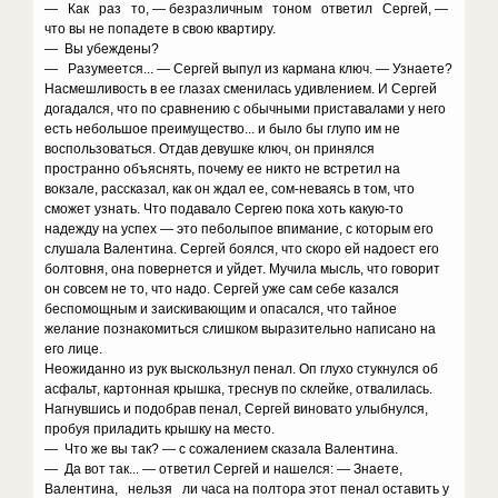
— Как раз то, — безразличным тоном ответил Сергей, —
что вы не попадете в свою квартиру.
— Вы убеждены?
— Разумеется... — Сергей выпул из кармана ключ. — Узнаете?
Насмешливость в ее глазах сменилась удивлением. И Сергей
догадался, что по сравнению с обычными приставалами у него
есть небольшое преимущество... и было бы глупо им не
воспользоваться. Отдав девушке ключ, он принялся
пространно объяснять, почему ее никто не встретил на
вокзале, рассказал, как он ждал ее, сом-неваясь в том, что
сможет узнать. Что подавало Сергею пока хоть какую-то
надежду на успех — это пеболыпое впимание, с которым его
слушала Валентина. Сергей боялся, что скоро ей надоест его
болтовня, она повернется и уйдет. Мучила мысль, что говорит
он совсем не то, что надо. Сергей уже сам себе казался
беспомощным и заискивающим и опасался, что тайное
желание познакомиться слишком выразительно написано на
его лице.
Неожиданно из рук выскользнул пенал. Оп глухо стукнулся об
асфальт, картонная крышка, треснув по склейке, отвалилась.
Нагнувшись и подобрав пенал, Сергей виновато улыбнулся,
пробуя приладить крышку на место.
— Что же вы так? — с сожалением сказала Валентина.
— Да вот так... — ответил Сергей и нашелся: — Знаете,
Валентина, нельзя ли часа на полтора этот пенал оставить у