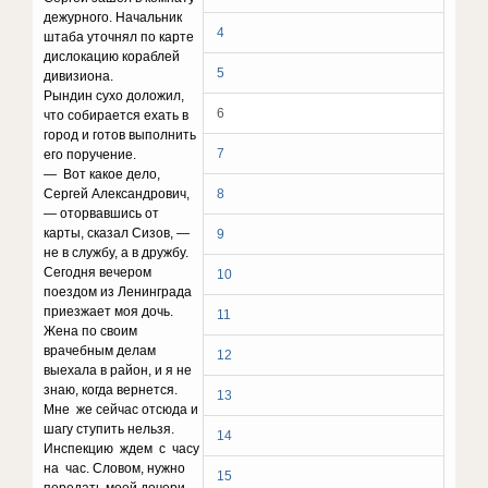
дежурного. Начальник
4
штаба уточнял по карте
дислокацию кораблей
5
дивизиона.
Рындин сухо доложил,
6
что собирается ехать в
город и готов выполнить
7
его поручение.
— Вот какое дело,
Сергей Александрович,
8
— оторвавшись от
карты, сказал Сизов, —
9
не в службу, а в дружбу.
Сегодня вечером
10
поездом из Ленинграда
приезжает моя дочь.
11
Жена по своим
врачебным делам
12
выехала в район, и я не
знаю, когда вернется.
13
Мне же сейчас отсюда и
шагу ступить нельзя.
14
Инспекцию ждем с часу
на час. Словом, нужно
15