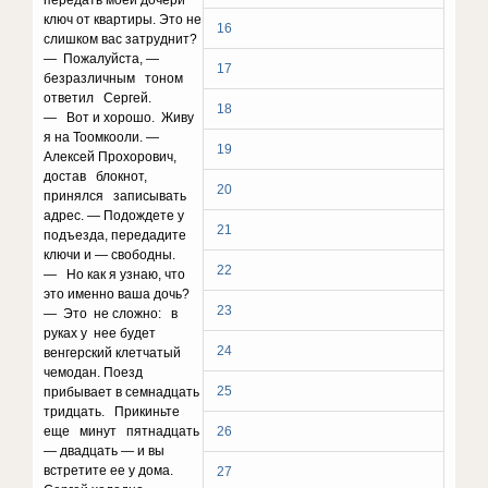
передать моей дочери
ключ от квартиры. Это не
16
слишком вас затруднит?
— Пожалуйста, —
17
безразличным тоном
ответил Сергей.
18
— Вот и хорошо. Живу
я на Тоомкооли. —
19
Алексей Прохорович,
достав блокнот,
20
принялся записывать
адрес. — Подождете у
21
подъезда, передадите
ключи и — свободны.
22
— Но как я узнаю, что
это именно ваша дочь?
23
— Это не сложно: в
руках у нее будет
24
венгерский клетчатый
чемодан. Поезд
25
прибывает в семнадцать
тридцать. Прикиньте
еще минут пятнадцать
26
— двадцать — и вы
встретите ее у дома.
27