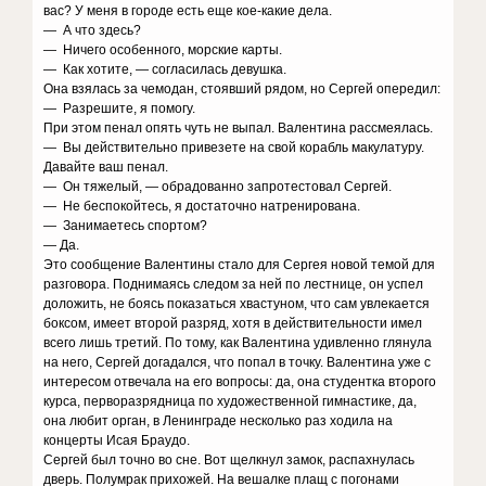
вас? У меня в городе есть еще кое-какие дела.
— А что здесь?
— Ничего особенного, морские карты.
— Как хотите, — согласилась девушка.
Она взялась за чемодан, стоявший рядом, но Сергей опередил:
— Разрешите, я помогу.
При этом пенал опять чуть не выпал. Валентина рассмеялась.
— Вы действительно привезете на свой корабль макулатуру.
Давайте ваш пенал.
— Он тяжелый, — обрадованно запротестовал Сергей.
— Не беспокойтесь, я достаточно натренирована.
— Занимаетесь спортом?
— Да.
Это сообщение Валентины стало для Сергея новой темой для
разговора. Поднимаясь следом за ней по лестнице, он успел
доложить, не боясь показаться хвастуном, что сам увлекается
боксом, имеет второй разряд, хотя в действительности имел
всего лишь третий. По тому, как Валентина удивленно глянула
на него, Сергей догадался, что попал в точку. Валентина уже с
интересом отвечала на его вопросы: да, она студентка второго
курса, перворазрядница по художественной гимнастике, да,
она любит орган, в Ленинграде несколько раз ходила на
концерты Исая Браудо.
Сергей был точно во сне. Вот щелкнул замок, распахнулась
дверь. Полумрак прихожей. На вешалке плащ с погонами