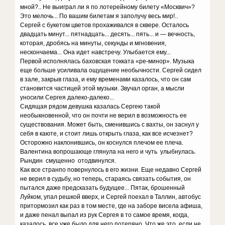
мной?.. Не выиграл ли я по лотерейному билету «Москвич»?
Это мелочь... По вашим билетам я заполучу весь мир!..
Сергей с букетом цветов прохаживался в сквере. Осталось
двадцать минут... пятнадцать... десять... пять... и — вечность,
которая, дробясь на минуты, секунды и мгновения,
нескончаема... Она идет навстречу. Улыбается ему...
Первой исполнялась баховская токката «ре-минор». Музыка
еще больше усиливала ощущение необычности. Сергей сидел
в зале, закрыв глаза, и ему временами казалось, что он сам
становится частицей этой музыки. Звучал орган, а мысли
уносили Сергея далеко-далеко...
Сидящая рядом девушка казалась Сергею такой
необыкновенной, что он почти не верил в возможность ее
существования. Может быть, сменившись с вахты, он заснул у
себя в каюте, и стоит лишь открыть глаза, как все исчезнет?
Осторожно наклонившись, он коснулся плечом ее плеча.
Валентина вопрошающе глянула на него и чуть улыбнулась.
Рындин смущенно отодвинулся.
Как все странпо повернулось в его жизни. Еще недавно Сергей
не верил в судьбу, но теперь, стараясь связать события, он
пытался даже предсказать будущее... Пятак, брошенный
Луйком, упал решкой вверх, и Сергей поехал в Таллин, автобус
притормозил как раз в том месте, где на заборе висела афиша,
и даже пенал выпал из рук Сергея в то самое время, когда,
казалось, все уже было для него потеряно. Что же это, если не