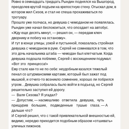
Ровно в семнадцать тридцать Рындин поднялся на Вышгород,
преодолев крутой подъем на крепостную стену. Отыскал дом, в
котором жил Сизов, и стал не спеша прохаживаться по
тротуару.
Прошло уже полчаса, но девушка с чемоданом не появлялась.
Рындин уже начал беспокоиться, что опоздает на автобус.
«Жду еще десять минут, — решил он, — передам ключ
дворнику и побегу на остановку».
И тут в конце улицы, узкой и пустынной, показалась стройная
девушка с чемоданом в руке. Сергей не сомневался в том, что
это дочь начальника штаба — чемодан был клетчатым. Когда
девушка подошла поближе, Сергей с восхищением подумал:
«Вот это принцесса!»
Ему стало как-то не по себе: неудобным казался тяжелый
пенал со штурманскими картами, который был зажат под
мышкой, и отчего-то возникло сомнение, хорошо ли побрился
утром... Девушка собралась было войти в подъезд, но Сергей
решительно заступил ей дорогу.
— Валя Сизова? Я угадал?
— Допустим, — насмешливо ответила девушка, чуть
прищурив большие, подведенные тушью глаза. — А
дальше что?
И Сергей решил, что с такой привлекательной внешностью ей,
видимо, нередко приходится подобным образом «отшивать»
уличных пижонов.