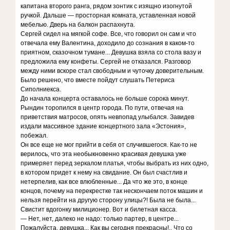
капитана второго ранга, рядом зонтик с изящно изогнутой
ручкой. Дальше — просторная комната, уставленная новой
мебелью. Дверь на балкон распахнута.
Сергей сидел на мягкой софе. Все, что говорил он сам и что
отвечала ему Валентина, доходило до сознания в каком-то
приятном, сказочном тумане... Девушка взяла со стола вазу и
предложила ему конфеты. Сергей не отказался. Разговор
между ними вскоре стал свободным и чуточку доверительным.
Было решено, что вместе пойдут слушать Петериса
Сиполниекса.
До начала концерта оставалось не больше сорока минут.
Рындин торопился в центр города. По пути, отвечая на
приветствия матросов, опять невпопад улыбался. Завидев
издали массивное здание концертного зала «Эстония»,
побежал.
Он все еще не мог прийти в себя от случившегося. Как-то не
верилось, что эта необыкновенно красивая девушка уже
примеряет перед зеркалом платья, чтобы выбрать из них одно,
в котором придет к нему на свидание. Он был счастлив и
нетерпелив, как все влюбленные... Да что же это, в конце
концов, почему на перекрестке так нескончаем поток машин и
нельзя перейти на другую сторону улицы?! Была не была...
Свистит вдогонку милиционер. Вот и билетная касса.
— Нет, нет, далеко не надо: только партер, в центре...
Пожалуйста, девушка... Как вы сегодня прекрасны!.. Что со