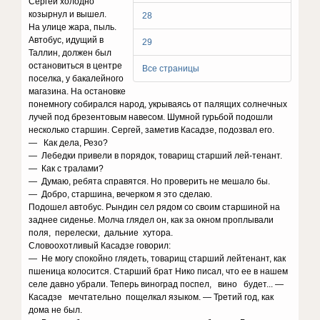
Сергей холодно
козырнул и вышел.
28
На улице жара, пыль.
Автобус, идущий в
29
Таллин, должен был
остановиться в центре
Все страницы
поселка, у бакалейного
магазина. На остановке
понемногу собирался народ, укрываясь от палящих солнечных
лучей под брезентовым навесом. Шумной гурьбой подошли
несколько старшин. Сергей, заметив Касадзе, подозвал его.
— Как дела, Резо?
— Лебедки привели в порядок, товарищ старший лей-тенант.
— Как с тралами?
— Думаю, ребята справятся. Но проверить не мешало бы.
— Добро, старшина, вечерком я это сделаю.
Подошел автобус. Рындин сел рядом со своим старшиной на
заднее сиденье. Молча глядел он, как за окном проплывали
поля, перелески, дальние хутора.
Словоохотливый Касадзе говорил:
— Не могу спокойно глядеть, товарищ старший лейтенант, как
пшеница колосится. Старший брат Нико писал, что ее в нашем
селе давно убрали. Теперь виноград поспел, вино будет... —
Касадзе мечтательно пощелкал языком. — Третий год, как
дома не был.