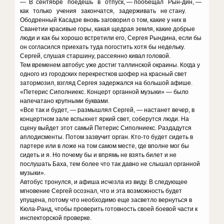
— В сентябре поедешь в отпуск, — пообещал Рын-дин, —
как только учения закончатся, задерживать не стану.
Ободренный Касадзе вновь заговорил о том, какие у них в
Сванетии красивые горы, какая щедрая земля, какие добрые
люди и как бы хорошо встретили его, Сергея Рындина, если бы
он согласился приехать туда погостить хотя бы недельку.
Сергей, слушая старшину, рассеянно кивал головой.
Тем временем автобус уже достиг таллинской окраины. Когда у
одного из городских перекрестков шофер на красный свет
затормозил, взгляд Сергея задержался на большой афише.
«Петерис Сиполниекс. Концерт органной музыки» — было
напечатано крупными буквами.
«Все так и будет, — размышлял Сергей, — настанет вечер, в
концертном зале вспыхнет яркий свет, соберутся люди. На
сцену выйдет этот самый Петерис Сиполниекс. Раздадутся
аплодисменты. Потом зазвучит орган. Кто-то будет сидеть в
партере или в ложе на том самом месте, где вполне мог бы
сидеть и я. Но почему бы и впрямь не взять билет и не
послушать Баха, тем более что так давно не слышал органной
музыки».
Автобус тронулся, и афиша исчезла из виду. В следующее
мгновение Сергей осознал, что и эта возможность будет
упущена, потому что необходимо еще засветло вернуться в
Кюла-Ранд, чтобы проверить готовность своей боевой части к
инспекторской проверке.