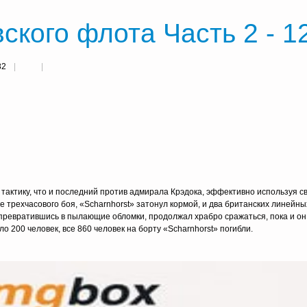
ского флота Часть 2 - 1
82
тактику, что и последний против адмирала Крэдока, эффективно используя с
ле трехчасового боя, «Scharnhorst» затонул кормой, и два британских линейн
 превратившись в пылающие обломки, продолжал храбро сражаться, пока и он
о 200 человек, все 860 человек на борту «Scharnhorst» погибли.