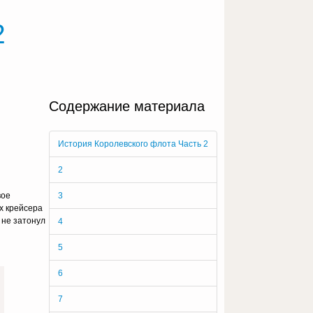
2
Содержание материала
История Королевского флота Часть 2
2
вое
3
ых крейсера
 не затонул
4
5
6
7