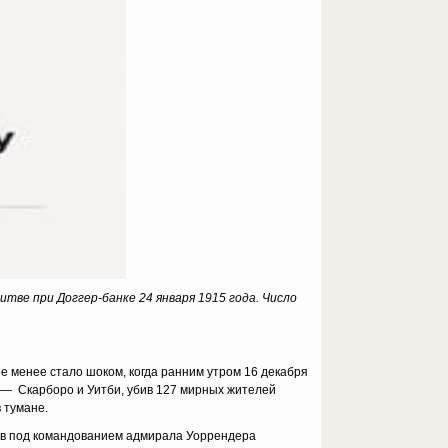
тве при Доггер-банке 24 января 1915 года. Число
е менее стало шоком, когда ранним утром 16 декабря
am»— Скарборо и Уитби, убив 127 мирных жителей
 тумане.
ров под командованием адмирала Уоррендера