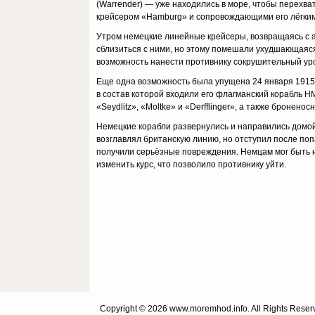
(Warrender) — уже находились в море, чтобы перехва
крейсером «Hamburg» и сопровождающими его лёгким
Утром немецкие линейные крейсеры, возвращаясь с а
сблизиться с ними, но этому помешали ухудшающаяся 
возможность нанести противнику сокрушительный ур
Еще одна возможность была упущена 24 января 1915 
в состав которой входили его флагманский корабль HM
«Seydlitz», «Moltke» и «Derfflinger», а также бронен
Немецкие корабли развернулись и направились домой, н
возглавлял британскую линию, но отступил после попад
получили серьёзные повреждения. Немцам мог быть н
изменить курс, что позволило противнику уйти.
Copyright © 2026 www.moremhod.info. All Rights Reser