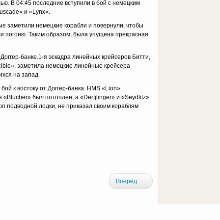
ью. В 04:45 последние вступили в бой с немецким
scade» и «Lynx».
ые заметили немецкие корабли и повернули, чтобы
ли погоню. Таким образом, была упущена прекрасная
оггер-банке.1-я эскадра линейных крейсеров Битти,
ncible», заметила немецкие линейные крейсера
ихся на запад.
 бой к востоку от Доггер-банка. HMS «Lion»
Blücher» был потоплен, а «Derfjlinger» и «Seydlitz»
оп подводной лодки, не приказал своим кораблям
Вперед