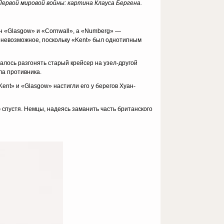
Первой мировой войны: картина Клауса Бергена.
н «Glasgow» и «Cornwall», а «Numberg» —
ь невозможное, поскольку «Kent» был однотипным
алось разгонять старый крейсер на узел-другой
ла противника.
ent» и «Glasgow» настигли его у берегов Хуан-
спустя. Немцы, надеясь заманить часть британского