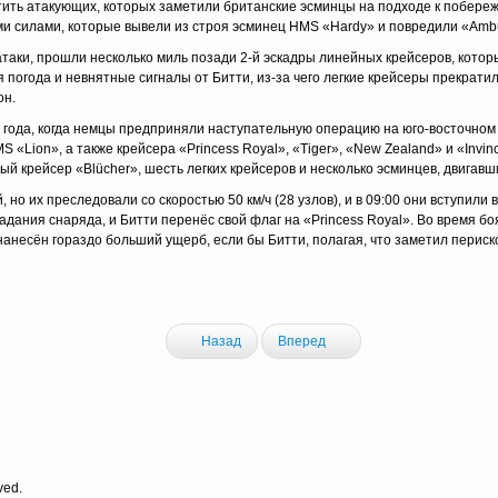
тить атакующих, которых заметили британские эсминцы на подходе к побереж
и силами, которые вывели из строя эсминец HMS «Hardy» и повредили «Ambu
таки, прошли несколько миль позади 2-й эскадры линейных крейсеров, котор
погода и невнятные сигналы от Битти, из-за чего легкие крейсеры прекрати
он.
года, когда немцы предприняли наступательную операцию на юго-восточном Д
S «Lion», а также крейсера «Princess Royal», «Tiger», «New Zealand» и «Invi
осный крейсер «Blücher», шесть легких крейсеров и несколько эсминцев, двигавш
о их преследовали со скоростью 50 км/ч (28 узлов), и в 09:00 они вступили в
ания снаряда, и Битти перенёс свой флаг на «Princess Royal». Во время боя «
анесён гораздо больший ущерб, если бы Битти, полагая, что заметил периск
Назад
Вперед
ved.