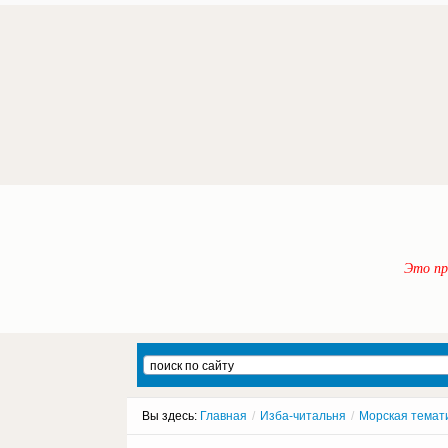
Это пр
Вы здесь:
Главная
/
Изба-читальня
/
Морская темат