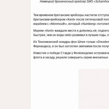
Немецкий броненосный крейсер SMS «Scharnhors
Тем временем британские крейсеры настигли отступа
британским крейсером «Kent» после пятичасовой пог
кораблем с «Monmouth», который «Numberg» потопил,
Моряки «Kent» жаждали мести и добились её, подпиты
быстрее, чем он когда-либо развивал в лучшие годы,
Из Тихоокеанской эскадры фон Шпее только «Dresden»
Фернандеса, и он был затоплен экипажем после пол
Известие о победе Стэрди у Фолклендских островов 
флота в засаду, решили совершить серию внезапных а