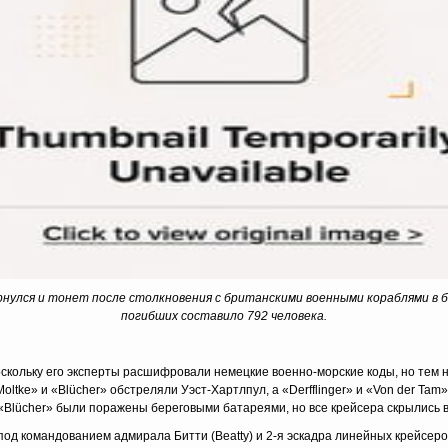
нулся и тонет после столкновения с британскими военными кораблями в би
погибших составило 792 человека.
скольку его эксперты расшифровали немецкие военно-морские коды, но тем н
oltke» и «Blücher» обстреляли Уэст-Хартлпул, а «Derfflinger» и «Von der T
и «Blücher» были поражены береговыми батареями, но все крейсера скрылись в
под командованием адмирала Битти (Beatty) и 2-я эскадра линейных крейсе