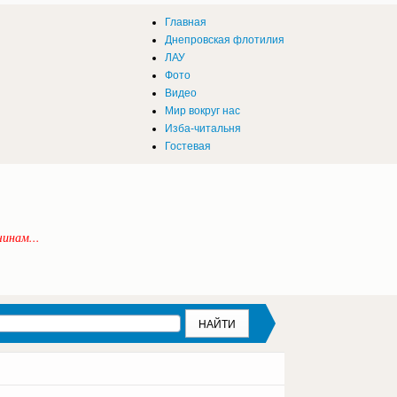
Главная
Днепровская флотилия
ЛАУ
Фото
Видео
Мир вокруг нас
Изба-читальня
Гостевая
инам...