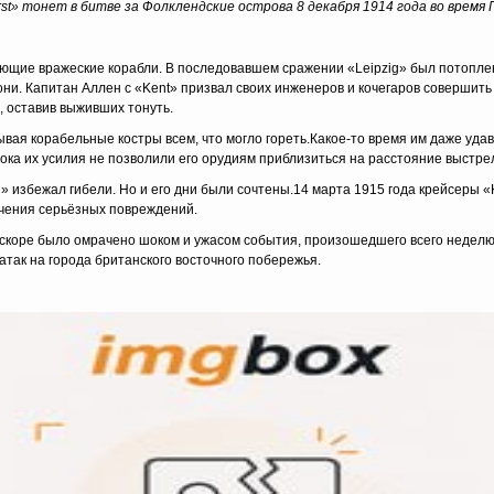
t» тонет в битве за Фолклендские острова 8 декабря 1914 года во время 
ющие вражеские корабли. В последовавшем сражении «Leipzig» был потопле
они. Капитан Аллен с «Kent» призвал своих инженеров и кочегаров совершит
 оставив выживших тонуть.
вая корабельные костры всем, что могло гореть.Какое-то время им даже удав
 пока их усилия не позволили его орудиям приблизиться на расстояние выстре
 избежал гибели. Но и его дни были сочтены.14 марта 1915 года крейсеры «K
учения серьёзных повреждений.
вскоре было омрачено шоком и ужасом события, произошедшего всего неделю 
так на города британского восточного побережья.