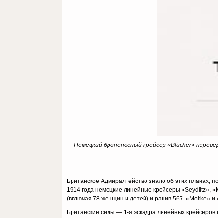
Немецкий броненосный крейсер «Blücher» перевер
Британское Адмиралтейство знало об этих планах, по
1914 года немецкие линейные крейсеры «Seydlitz», «M
(включая 78 женщин и детей) и ранив 567. «Moltke» 
Британские силы — 1-я эскадра линейных крейсеров 