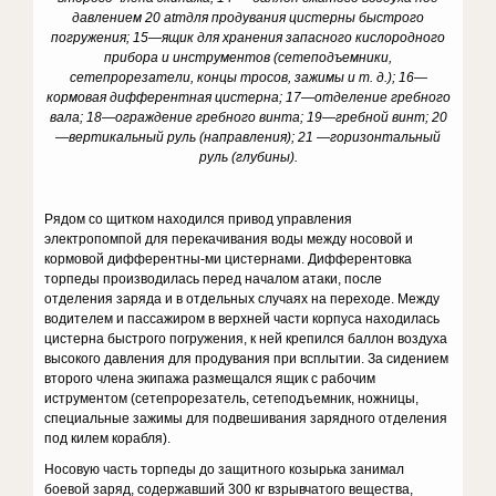
давлением 20 а
tm
для продувания цистерны быстро­го
погружения; 15—ящик для хранения запасного кислородного
прибора и инструментов (сетеподъемники,
сетепрорезатели, концы тросов, зажи­мы и т. д.); 16—
кормовая дифферентная цистерна; 17—отделение гребного
вала; 18—ограждение гребного винта; 19—гребной винт; 20
—вертикальный руль (направления); 21 —горизонтальный
руль (глубины).
Рядом со щитком находился привод управления
электропомпой для перекачивания воды между носовой и
кормовой дифферентны-ми цистернами. Дифферентовка
торпеды производилась перед на­чалом атаки, после
отделения заряда и в отдельных случаях на пере­ходе. Между
водителем и пассажиром в верхней части корпуса находилась
цистерна быстрого погружения, к ней крепился баллон воздуха
высокого давления для продувания при всплытии. За сиде­нием
второго члена экипажа размещался ящик с рабочим
иструментом (сетепрорезатель, сетеподъемник, ножницы,
специальные зажи­мы для подвешивания зарядного отделения
под килем корабля).
Носовую часть торпеды до защитного козырька занимал
боевой заряд, содержавший 300 кг взрывчатого вещества,