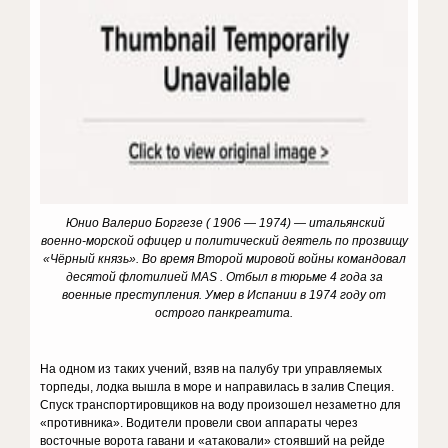
Юнио Валерио Боргезе ( 1906 — 1974) — итальянский
военно-морской офицер и политический деятель по прозвищу
«Чёрный князь». Во время Второй мировой войны командовал
десятой флотилией MAS . Отбыл в тюрьме 4 года за
военные преступления. Умер в Испании в 1974 году от
острого панкреатита.
На одном из таких учений, взяв на па­лубу три управляемых
торпеды, лодка вышла в море и направилась в залив Специя.
Спуск транспортировщиков на воду произошел неза­метно для
«противника». Водители провели свои аппараты через
восточные ворота гавани и «атаковали» стоявший на рейде