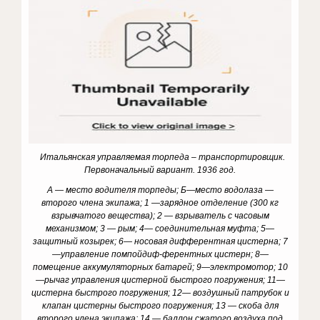
Итальянская управляемая торпеда – транспортировщик.
Первоначальный вариант. 1936 год.
А — место водителя торпеды; Б—место водолаза —
второго члена экипажа; 1 —зарядное отделение (300 кг
взрывчатого вещества); 2 — взрыватель с часовым
механизмом; 3 — рым; 4— соединительная муфта; 5—
защитный козырек; 6— носовая дифферентная цистерна; 7
—управление помпойдиф-ферентных цистерн; 8—
помещение аккумуляторных батарей; 9—электро­мотор; 10
—рычаг управления цистерной быстрого погружения; 11—
цис­терна быстрого погружения; 12— воздушный патрубок и
клапан цистерны быстрого погружения; 13 — скоба для
второго члена экипажа; 14 — баллон сжатого воздуха под