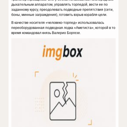
ды­хательным аппаратом, управлять торпедой, вести ее по
заданному курсу, преодолевать подводные препятствия (сети,
боны, минные заграждения), готовить взрыв корабля-цели.
В качестве носителя «человеко-торпед» использовалась
переобо­рудованная подводная лодка «Аметиста», которой в то
время коман­довал князь Валерио Боргезе.