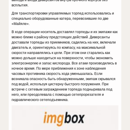
выхода и входа диверсантов внутрь прочного корпуса без
всплытия.
Для транспортировки управляемых торпед использовались и
спе­циально оборудованные катера, перевозившие по две
«Майяле».
В ходе операции носитель доставлял торпеды и их экипажи как
можно ближе к району предстоящих действий. Диверсанты
достава­ли торпеды из приемников, садились на них, включали
двигатель и, ориентируясь по компасу, на максимальной
скорости направлялись к цели. При этом они старались как
можно дольше находиться на поверхности, чтобы экономить
электроэнергию и запас кислорода. Все атаки производились в
ночное время. По мере приближения к зоне наблюдения
часовых противника скорость хода уменьшалась. Если
возникала опасность быть обнаруженными, экипаж скрывался
под водой, используя цистерну быстрого погружения. При
встрече с сетевым заграждением торпеда подныривала под
него, или преодо­левала с помощью сетепрорезателя и
гидравлического сетеподъемника.