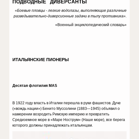
ПОДВОДНЫЕ ДИВЕРСАНТЫ
«Боевые пловцы - легкие водолазы, выполня­ющие различные
разведывательно-диверсионные задачи в тылу противника».
«Военный энциклопедический словарь»
ИТАЛЬЯНСКИЕ ПИОНЕРЫ
Десятая флотилия МА
S
В 1922 году власть в Италии перешла в руки фашистов. Дуче
(«вождь нации») Бенито Муссолини (1883—1945) объявил о
намере­нии возродить Римскую империю и превратить
Средиземное море в «Маре Нострум» (Наше море), все берега
которого должны принад­лежать итальянцам.