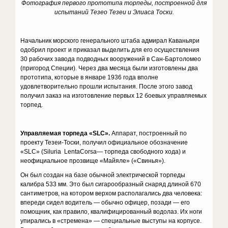
Фотография первого прототипа торпеды, построенной для
испытаний Тезео Тезеи и Элиаса Тоски.
Начальник морского генерального штаба адмирал Каваньяри
одоб­рил проект и приказал выделить для его осуществления
30 рабочих завода подводных вооружений в Сан-Бартоломео
(пригород Специи). Через два месяца были изготовлены два
прототипа, которые в янва­ре 1936 года вполне
удовлетворительно прошли испытания. После этого завод
получил заказ на изготовление первых 12 боевых управ­ляемых
торпед.
Управляемая торпеда «
SL
С».
Аппарат, построенный по
проекту Тезеи-Тоски, получил официальное обозначение
«SLС» (Siluria LentaCorsa— торпеда свободного хода) и
неофициальное прозвище «Майяле» («Свинья»).
Он был создан на базе обычной электрической торпеды
калибра 533 мм. Это был сигарообразный снаряд длиной 670
сантиметров, на котором верхом располагались два человека:
впереди сидел води­тель — обычно офицер, позади — его
помощник, как правило, квалифицированный водолаз. Их ноги
упирались в «стремена» — специ­альные выступы на корпусе.