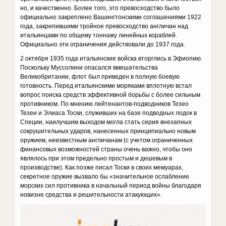
но, и качественно. Более того, это превосходство было
официально закреплено Вашингтонскими соглашениями 1922
года, закрепивши­ми тройное превосходство англичан над
итальянцами по общему тон­нажу линейных кораблей.
Официально эти ограничения действова­ли до 1937 года.
2 октября 1935 года итальянские войска вторглись в Эфиопию.
Поскольку Муссолини опасался вмешательства
Великобритании, флот был приведен в полную боевую
готовность. Перед итальянски­ми моряками вплотную встал
вопрос поиска средств эффективной борьбы с более сильным
противником. По мнению лейтенантов-под­водников Тезео
Тезеи и Элиаса Тоски, служивших на базе подводных лодок в
Специи, наилучшим выходом могла стать серия внезапных
сокрушительных ударов, нанесенных принципиально новым
оружи­ем, неизвестным англичанам (с учетом ограниченных
финансовых возможностей страны очень важно, чтобы оно
являлось при этом предельно простым и дешевым в
производстве). Как позже писал Тоски в своих мемуарах,
секретное оружие вызвало бы «значитель­ное ослабление
морских сил противника в начальный период войны благодаря
новизне средства и решительности атакующих».