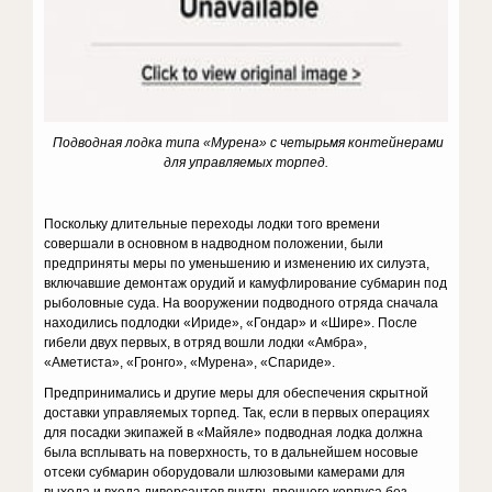
Подводная лодка типа «Мурена» с четырьмя контейнерами
для управляемых торпед.
Поскольку длительные переходы лод­ки того времени
совершали в основном в надводном положении, были
предприняты меры по уменьшению и изменению их силуэта,
вклю­чавшие демонтаж орудий и камуфлирование субмарин под
рыболов­ные суда. На вооружении подводного отряда сначала
находились под­лодки «Ириде», «Гондар» и «Шире». После
гибели двух первых, в отряд вошли лодки «Амбра»,
«Аметиста», «Гронго», «Мурена», «Спариде».
Предпринимались и другие меры для обеспечения скрытной
дос­тавки управляемых торпед. Так, если в первых операциях
для посадки экипажей в «Майяле» подводная лодка должна
была всплывать на поверхность, то в дальнейшем носовые
отсеки субмарин оборудова­ли шлюзовыми камерами для