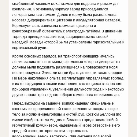
снабженный часовым механизмом для подрыва и ры­мом для
крепления. К основному корпусу заряд присоединялся
легкоразъ­емным замком. Далее в корму была расположена
носовая дифферентная цистерна и аккумуляторная батарея.
Кормовую часть занимала кормовая цистерна и
конусообразный обтека­тель с электродвигателем. В движе­ние
торпеда приводилась винтом, за­щищенным кольцевой
насадкой, позади которой были установлены горизонтальные и
вертикальный рули.
Кроме основных зарядов, на транспортировщике имелись
легкие зажигательные мины, с помощью которых диверсанты
должны были под­жигать разлившиеся на поверхности моря
нефтепродукты. Экипажи мог­ли брать до шести таких зарядов.
По мере накопления опыта эксплуата­ции управляемых торпед,
в их кон­струкцию вносили изменения, ка­сающиеся в основном
приборов управления, увеличения дальности хода и некоторых
других параметров, однако общая компоновка не изменя­лась.
Перед выходом на задание экипаж надевал специальные
костюмы из прорезиненной ткани, полностью закрывающие
тело за исключениемголовы и кистей рук. Костюм Беллони (по
имени изобретателя Анджело Беллони) представлял собой
герметичный комбинезон, наде­ваемый через отверстие в его
средней части, которое затем закрыва­лось
водонепроницаемой застежкой. Для дыхания под водой