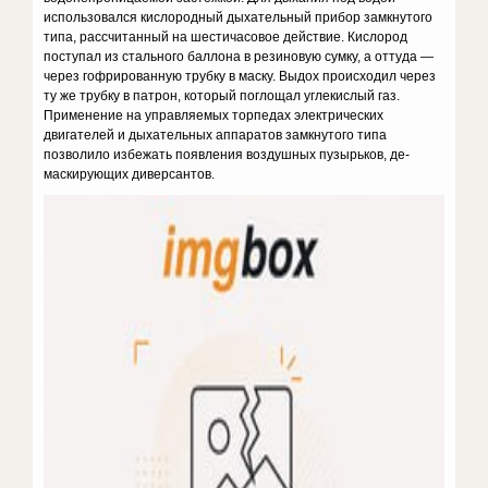
использовался кислородный дыхательный прибор замкнутого
типа, рассчитанный на шестичасовое действие. Кислород
поступал из стального баллона в резиновую сумку, а оттуда —
через гофрирован­ную трубку в маску. Выдох происходил через
ту же трубку в патрон, который поглощал углекислый газ.
Применение на управляемых тор­педах электрических
двигателей и дыхательных аппаратов замкну­того типа
позволило избежать появления воздушных пузырьков, де­
маскирующих диверсантов.