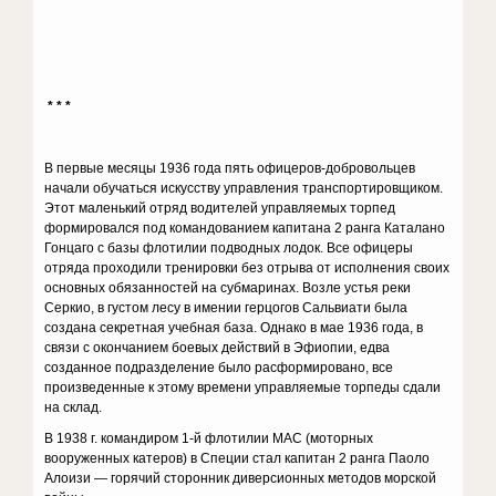
* * *
В первые месяцы 1936 года пять офицеров-добровольцев
начали обучаться искусству управления транспортировщиком.
Этот малень­кий отряд водителей управляемых торпед
формировался под командованием капитана 2 ранга Каталано
Гонцаго с базы флотилии под­водных лодок. Все офицеры
отряда проходили тренировки без отрыва от исполнения своих
основных обязанностей на субмаринах. Возле устья реки
Серкио, в густом лесу в имении герцогов Сальвиати была
создана секретная учебная база. Однако в мае 1936 года, в
связи с окончанием боевых действий в Эфиопии, едва
созданное подразде­ление было расформировано, все
произведенные к этому времени управляемые торпеды сдали
на склад.
В 1938 г. командиром 1-й флотилии МАС (моторных
вооруженных катеров) в Специи стал капитан 2 ранга Паоло
Алоизи — горячий сто­ронник диверсионных методов морской