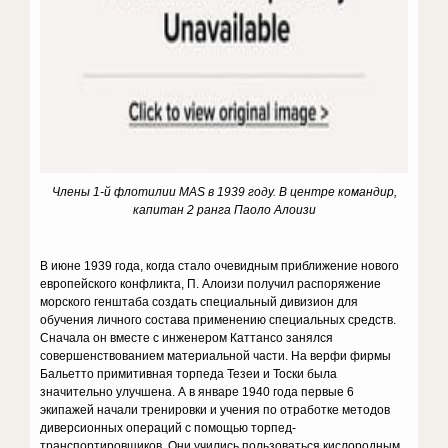
Члены 1-й флотилии MAS в 1939 году. В центре командир,
капитан 2 ранга Паоло Алоизи
В июне 1939 года, когда стало очевидным приближение нового
европейского конфлик­та, П. Алоизи получил распоряжение
морского генштаба создать спе­циальный дивизион для
обучения личного состава применению специальных средств.
Сначала он вместе с инженером Каттансо занялся
совершенствованием материальной части. На верфи фирмы
Бальетто примитивная торпеда Тезеи и Тоски была
значительно улучшена. А в январе 1940 года первые 6
экипажей начали тренировки и учения по отработке методов
диверсионных операций с помощью торпед-
транспортировщиков. Они учились пользоваться кислородным