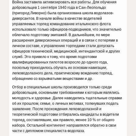
Война заставила активизировать все работы. Для обучения
доб­ровольцев 1 сентября 1940 года в Сан-Леопольдо
(пригород Ливор­но) была организована школа водолазов-
диверсантов. В начале вой­ны в качестве водителей
управляемых торпед командование итальянского флота
использовало только офицеров-подводников, что значительно
облегчало подготовку экипажей. В дальнейшем, по мере
расширения диверсионных операций и в связи с потерями в
лич­ном составе, к управлению торпедами стали допускать
офицеров тех­нической, медицинской, интендантской и других
служб. Это приве­ло к тому, что время подготовки
квалифицированных пилотов возросло до одного года,
поскольку приходилось обучать их основам навигации,
легководолазного дела, практическому вождению торпед,
обращению со взрывчатыми веществами и др.
Отбор в специальные школы производился только среди
добро­вольцев, основными требованиями к которым являлись
молодость и здоровье. Далее наводились тщательные справки
об их прошлом, се­мье, о личных мотивах, толкнувших подать
заявление. После прохождения легководолазной и
теоретической подготовки отбирались кан­дидаты в водители
торпед, составлявшие, как правило, менее 10 % от общего
набора. Остальной контингент направлялся обратно в свои
части с дипломом специалиста-водолаза.