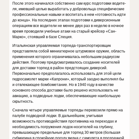
После этого начинался собственно сам курс подготовки водите­
ля, имевший целью выработать у добровольца специфические
про­фессиональные навыки и воспитать в нем «готовность идти
до конца». На последних этапах подготовки к диверсионным
операциям все водители не менее двух раз в неделю в ночное
время проводили учеб­ные атаки на старый крейсер «Сан-
Марко», стоявший в базе Специя.
Итальянская управляемая торпеда-транспортировщик
представляла собой миниатюрное штурмовое оружие, область
применения которого ограничивалась небольшим радиусом
действия. Поэтому предусматривалось создание носителей
для доставки торпед в район предстоящих диверсий.
Первоначально предполагалось использо­вать для этой цели
гидросамолет марки «Капрони», который заодно выполнял бы
и отвлекающее бомбометание. Но в 1940 году в каче­стве
основного способа доставки было решено использовать не
авиа­цию, а подводные лодки, обеспечивающие наибольшую
скрытность.
Сначала четыре управляемые торпеды перевозили прямо на
па­лубе подводной лодки. В дальнейшем, учитывая
возможность проти­водействия противника на переходах и
необходимость погружения лодок-носителей на глубину,
превышающую предельные для торпед 30 метров (большая
субмарина в спокойную погоду видна с самолета в прозрачной