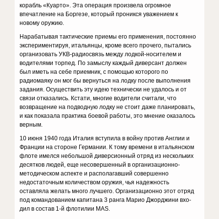
корабль «Куарто». Эта операция произвела огромное
впечатление на Боргезе, который проникся уважением к
новому оружию.
Нарабатывая тактические приемы его применения, постоянно
экспериментируя, итальянцы, кроме всего прочего, пытались
орга­низовать УКВ-радиосвязь между лодкой-носителем и
водителями тор­пед. По замыслу каждый диверсант должен
был иметь на себе прием­ник, с помощью которого по
радиомаяку он мог бы вернуться на лодку после выполнения
задания. Осуществить эту идею технически не уда­лось и от
связи отказались. Кстати, многие водители считали, что
возвращение на подводную лодку не стоит даже планировать,
и как показала практика боевой работы, это мнение оказалось
верным.
10 июня 1940 года Италия вступила в войну против Англии и
Фран­ции на стороне Германии. К тому времени в итальянском
флоте имел­ся небольшой диверсионный отряд из нескольких
десятков людей, еще несовершенный в организационно-
методическом аспекте и рас­полагавший совершенно
недостаточным количеством оружия, чья надежность
оставляла желать много лучшего. Организационно этот отряд
под командованием капитана 3 ранга Марио Джорджини вхо­
дил в состав 1-й флотилии МАS.