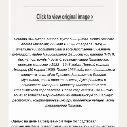
Бенито Амилькаре Андреа Муссолини (итал.
Benito
Amilcare
Andrea
Mussolini
; 29 июля 1883— 28 апреля 1945) —
итальянский политический и государственный деятель,
публицист, лидер Национальной фашистской партии (НФП),
диктатор, вождь («дуче»), возглавлявший Италию как
премьер-министр в 1922—1943 годах. Первый маршал
Империи (30 марта 1938). После 1936 года его официальным
титулом стал «Его Превосходительство Бенито
Муссолини, глава правительства, Дуче фашизма и
основатель империи». Министр иностранных дел
Итальянского королевства. После свержения в 1943—1945
годах возглавлял марионеточную Итальянскую социальную
республику, контролировавшую при поддержке немцев часть
территории Италии.
Однако на деле в Средиземном море господство­вал
британский флот, превосходивший итальянский и количествен­