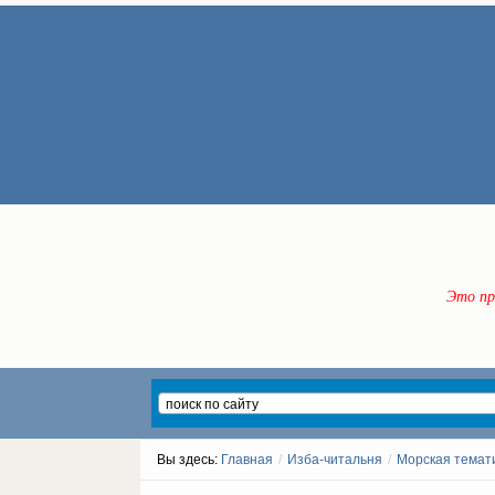
Это пр
Вы здесь:
Главная
/
Изба-читальня
/
Морская темат