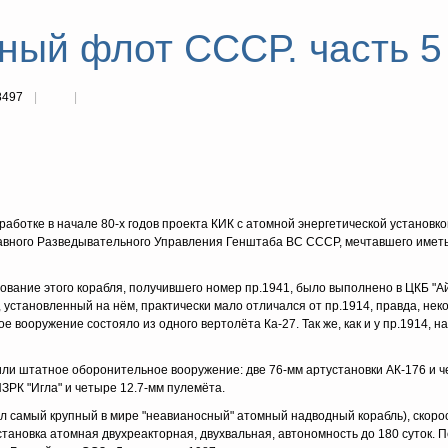
ый флот СССР. часть 5 
8497
аботке в начале 80-х годов проекта КИК с атомной энергетической установко
лавного Разведывательного Управления Генштаба ВС СССР, мечтавшего имет
рование этого корабля, получившего номер пр.1941, было выполнено в ЦКБ "Ай
установленный на нём, практически мало отличался от пр.1914, правда, нек
вооружение состояло из одного вертолёта Ка-27. Так же, как и у пр.1914, н
тили штатное оборонительное вооружение: две 76-мм артустановки АК-176 и 
ЗРК "Игла" и четыре 12.7-мм пулемёта.
л самый крупный в мире "неавианосный" атомный надводный корабль), скоро
становка атомная двухреакторная, двухвальная, автономность до 180 суток. 