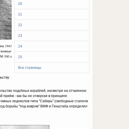
20
21
22
23
кта 1941
24
сновные
6 500 л.
25
Все страницы
льству
ельство подобных кораблей, несмотря на отчаянное
 приём - как бы не отвергая в принципе
томных ледоколов типа "Сибирь" (свободные стапели
сход борьбы "под ковром" ВМФ и Генштаба определил