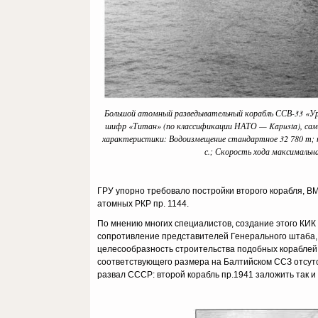
Большой атомный разведывательный корабль ССВ-33 «Ура
шифр «Титан» (по классификации НАТО — Kapusta), самы
характеристики: Водоизмещение стандартное 32 780 т; по
с.; Скорость хода максимальна
ГРУ упорно требовало постройки второго корабля, ВМ
атомных РКР пр. 1144.
По мнению многих специалистов, создание этого КИК
сопротивление представителей Генерального штаба, 
целесообразность строительства подобных кораблей,
соответствующего размера на Балтийском ССЗ отсутс
развал СССР: второй корабль пр.1941 заложить так и 