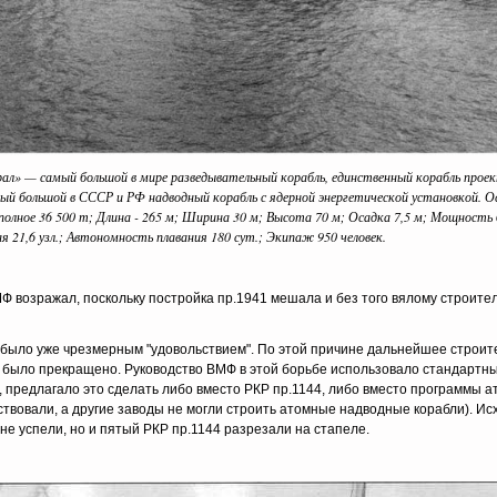
л» — самый большой в мире разведывательный корабль, единственный корабль прое
й большой в СССР и РФ надводный корабль с ядерной энергетической установкой. О
лное 36 500 т; Длина - 265 м; Ширина 30 м; Высота 70 м; Осадка 7,5 м; Мощность 6
я 21,6 узл.; Автономность плавания 180 сут.; Экипаж 950 человек.
Ф возражал, поскольку постройка пр.1941 мешала и без того вялому строите
 было уже чрезмерным "удовольствием". По этой причине дальнейшее строит
было прекращено. Руководство ВМФ в этой борьбе использовало стандартный
 предлагало это сделать либо вместо РКР пр.1144, либо вместо программы а
твовали, а другие заводы не могли строить атомные надводные корабли). И
не успели, но и пятый РКР пр.1144 разрезали на стапеле.