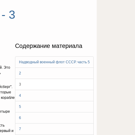
- 3
Содержание материала
Надводный военный флот СССР. часть 5
й. Это
ь
2
3
сберг".
оторые
4
а корабле
5
четыре
6
сть
7
Первый и