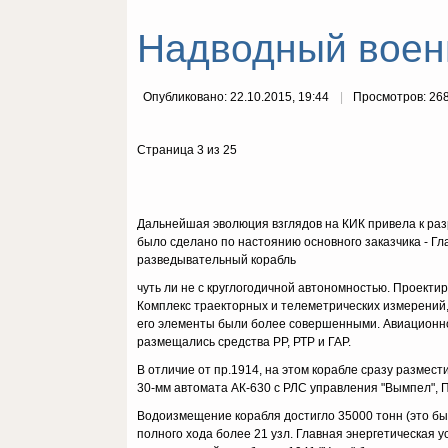
Надводный военн
Опубликовано: 22.10.2015, 19:44
Просмотров: 26
Страница 3 из 25
Дальнейшая эволюция взглядов на КИК привела к разр
было сделано по настоянию основного заказчика - Г
разведывательный корабль
чуть ли не с круглогодичной автономностью. Проекти
Комплекс траекторных и телеметрических измерений, 
его элементы были более совершенными. Авиационное 
размещались средства РР, РТР и ГАР.
В отличие от пр.1914, на этом корабле сразу размес
30-мм автомата АК-630 с РЛС управления "Вымпел", П
Водоизмещение корабля достигло 35000 тонн (это бы
полного хода более 21 узл. Главная энергетическая у