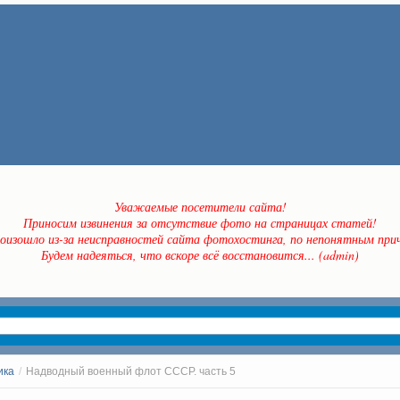
Уважаемые посетители сайта!
Приносим извинения за отсутствие фото на страницах статей!
оизошло из-за неисправностей сайта фотохостинга, по непонятным прич
Будем надеяться, что вскоре всё восстановится... (admin)
ика
/
Надводный военный флот СССР. часть 5