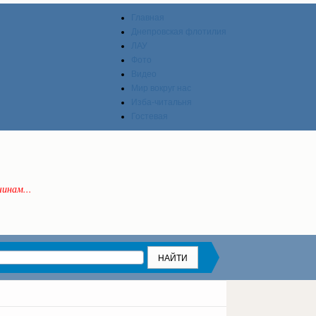
Главная
Днепровская флотилия
ЛАУ
Фото
Видео
Мир вокруг нас
Изба-читальня
Гостевая
инам...