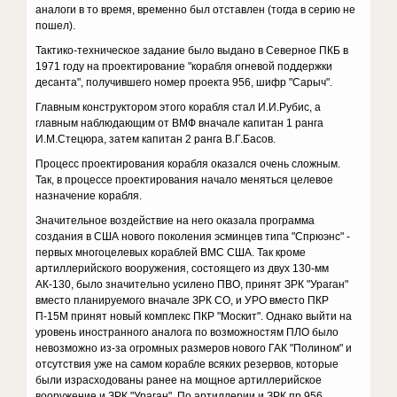
аналоги в то время, временно был отставлен (тогда в серию не
пошел).
Тактико-техническое задание было выдано в Северное ПКБ в
1971 году на проектирование "корабля огневой поддержки
десанта", получившего номер проекта 956, шифр "Сарыч".
Главным конструктором этого корабля стал И.И.Рубис, а
главным наблюдающим от ВМФ вначале капитан 1 ранга
И.М.Стецюра, затем капитан 2 ранга В.Г.Басов.
Процесс проектирования корабля оказался очень сложным.
Так, в процессе проектирования начало меняться целевое
назначение корабля.
Значительное воздействие на него оказала программа
создания в США нового поколения эсминцев типа "Спрюэнс" -
первых многоцелевых кораблей ВМС США. Так кроме
артиллерийского вооружения, состоящего из двух 130-мм
АК-130, было значительно усилено ПВО, принят ЗРК "Ураган"
вместо планируемого вначале ЗРК СО, и УРО вместо ПКР
П-15М принят новый комплекс ПКР "Москит". Однако выйти на
уровень иностранного аналога по возможностям ПЛО было
невозможно из-за огромных размеров нового ГАК "Полином" и
отсутствия уже на самом корабле всяких резервов, которые
были израсходованы ранее на мощное артиллерийское
вооружение и ЗРК "Ураган". По артиллерии и ЗРК пр.956,