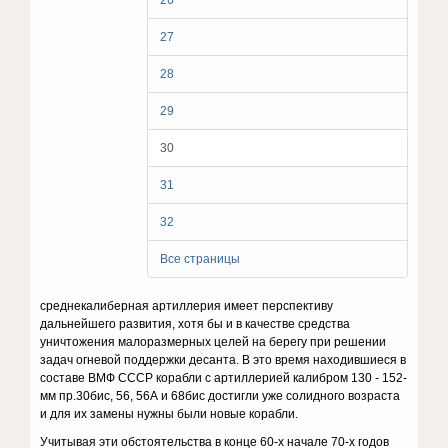
26
27
28
29
30
31
32
Все страницы
среднекалиберная артиллерия имеет перспективу
дальнейшего развития, хотя бы и в качестве средства
уничтожения малоразмерных целей на берегу при решении
задач огневой поддержки десанта. В это время находившиеся в
составе ВМФ СССР корабли с артиллерией калибром 130 - 152-
мм пр.30бис, 56, 56А и 68бис достигли уже солидного возраста
и для их замены нужны были новые корабли.
Учитывая эти обстоятельства в конце 60-х начале 70-х годов