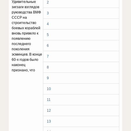
Удивительные
2
зигзаги взглядов
руководства ВМФ
3
СССР на
строительство
4
боевых кораблей
вновь привело к
5
появлению
последнего
6
поколения
эсминцев. В конце
7
60-х годов было
наконец
8
признано, что
9
10
11
12
13