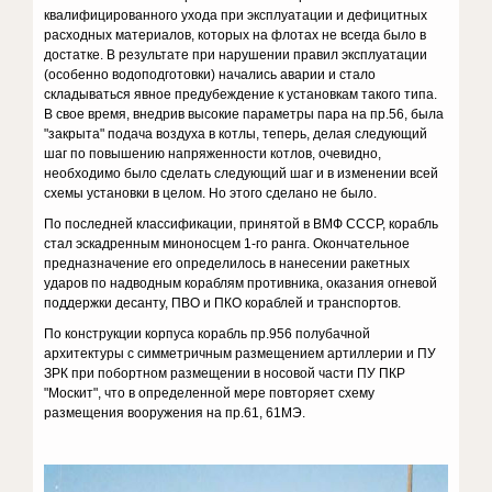
квалифицированного ухода при эксплуатации и дефицитных
расходных материалов, которых на флотах не всегда было в
достатке. В результате при нарушении правил эксплуатации
(особенно водоподготовки) начались аварии и стало
складываться явное предубеждение к установкам такого типа.
В свое время, внедрив высокие параметры пара на пр.56, была
"закрыта" подача воздуха в котлы, теперь, делая следующий
шаг по повышению напряженности котлов, очевидно,
необходимо было сделать следующий шаг и в изменении всей
схемы установки в целом. Но этого сделано не было.
По последней классификации, принятой в ВМФ СССР, корабль
стал эскадренным миноносцем 1-го ранга. Окончательное
предназначение его определилось в нанесении ракетных
ударов по надводным кораблям противника, оказания огневой
поддержки десанту, ПВО и ПКО кораблей и транспортов.
По конструкции корпуса корабль пр.956 полубачной
архитектуры с симметричным размещением артиллерии и ПУ
ЗРК при побортном размещении в носовой части ПУ ПКР
"Москит", что в определенной мере повторяет схему
размещения вооружения на пр.61, 61МЭ.