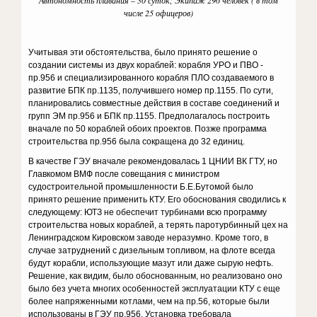
Автономность плавания – 30 суток; Экипаж 296 человек ( в том
числе 25 офицеров)
Учитывая эти обстоятельства, было принято решение о
создании системы из двух кораблей: корабля УРО и ПВО -
пр.956 и специализированного корабля ПЛО создаваемого в
развитие БПК пр.1135, получившего номер пр.1155. По сути,
планировались совместные действия в составе соединений и
групп ЭМ пр.956 и БПК пр.1155. Предполагалось построить
вначале по 50 кораблей обоих проектов. Позже программа
строительства пр.956 была сокращена до 32 единиц.
В качестве ГЭУ вначале рекомендовалась 1 ЦНИИ ВК ГТУ, но
Главкомом ВМФ после совещания с министром
судостроительной промышленности Б.Е.Бутомой было
принято решение применить КТУ. Его обоснования сводились к
следующему: ЮТЗ не обеспечит турбинами всю программу
строительства новых кораблей, а терять паротурбинный цех на
Ленинградском Кировском заводе неразумно. Кроме того, в
случае затруднений с дизельным топливом, на флоте всегда
будут корабли, использующие мазут или даже сырую нефть.
Решение, как видим, было обоснованным, но реализовано оно
было без учета многих особенностей эксплуатации КТУ с еще
более напряженными котлами, чем на пр.56, которые были
использованы в ГЭУ пр.956. Установка требовала