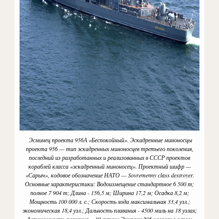
Эсминец проекта 956А «Беспокойный». Эскадренные миноносцы
проекта 956 — тип эскадренных миноносцев третьего поколения,
последний из разработанных и реализованных в СССР проектов
кораблей класса «эскадренный миноносец». Проектный шифр —
«Сарыч», кодовое обозначение НАТО — Sovremenny class destroyer.
Основные характеристики: Водоизмещение стандартное 6 500 т;
полное 7 904 т; Длина - 156,5 м; Ширина 17,2 м; Осадка 8,2 м;
Мощность 100 000 л. с.; Скорость хода максимальная 33,4 узл.;
экономическая 18,4 узл.; Дальность плавания - 4500 миль на 18 узлах;