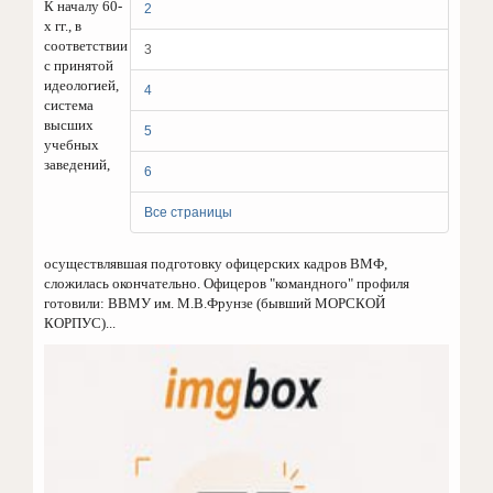
К началу 60-
2
х гг., в
соответствии
3
с принятой
идеологией,
4
система
высших
5
учебных
заведений,
6
Все страницы
осуществлявшая подготовку офицерских кадров ВМФ,
сложилась окончательно. Офицеров "командного" профиля
готовили: ВВМУ им. М.В.Фрунзе (бывший МОРСКОЙ
КОРПУС)...