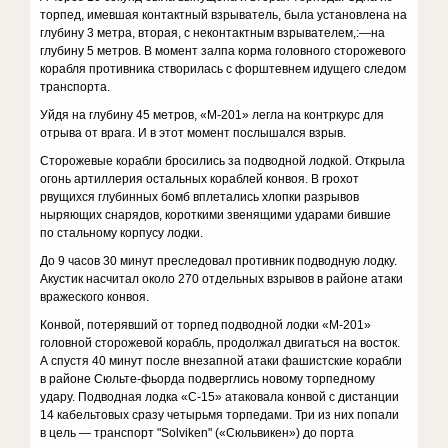
торпед, имевшая контактный взрыватель, была установлена на
глубину 3 метра, вторая, с неконтактным взрывателем,:—на
глубину 5 метров. В момент залпа корма головного сторожевого
корабля противника створилась с форштевнем идущего следом
транспорта.
Уйдя на глубину 45 метров, «М-201» легла на контркурс для
отрыва от врага. И в этот момент послышался взрыв.
Сторожевые корабли бросились за подводной лодкой. Открыла
огонь артиллерия остальных кораблей конвоя. В грохот
рвущихся глубинных бомб вплетались хлопки разрывов
ныряющих снарядов, короткими звенящими ударами бившие
по стальному корпусу лодки.
До 9 часов 30 минут преследовал противник подводную лодку.
Акустик насчитал около 270 отдельных взрывов в районе атаки
вражеского конвоя.
Конвой, потерявший от торпед подводной лодки «М-201»
головной сторожевой корабль, продолжал двигаться на восток.
А спустя 40 минут после внезапной атаки фашистские корабли
в районе Сюльте-фьорда подверглись новому торпедному
удару. Подводная лодка «С-15» атаковала конвой с дистанции
14 кабельтовых сразу четырьмя торпедами. Три из них попали
в цель — транспорт "Solviken" («Сюльвикен») до порта