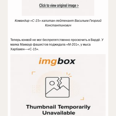
Командир «С-15» капитан-лейтенант Васильев Георгий
Константинович
Теперь конвой не мог беспрепятственно проскочить в Вардё. У
маяка Маккаур фашистов поджидала «М-201», у мыса
Харбакен—«С-15».