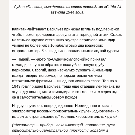
Судно «Dessau», выведенное из строя торпедами «С-15» 24
августа 1944 года.
Капитан-лейтенант Васильев приказал всплыть под перископ,
чтобы проконтролировать результаты торпедной атаки. Сквозь
маленькое круглое стеклышко окуляра перископа командир
увидел не более как в 10 кабельтовых два вражеских
сторожевых корабля, шедших параллельным с лодкой курсом.
— Ныряй, — как-то по-будничному спокойно приказал
командир, опуская обратно в шахту блестящую трубу
перископа. Строгий, даже несколько суховатый, командир
всегда говорил негромко, но поразительно четкими
отточенными фразами — ни одного лишнего слова. Только в
1943 году пришел Васильев, тогда еще старший лейтенант, на
эту лодку помощником командира, и вот менее чем через год —
он в самостоятельном боевом походе.
И вдруг случилось непредвиденное. Неожиданно отказал
электромотор носовых горизонтальных рулей, одновременно
вышел из строя аксиометр* кормовых горизонтальных рулей.
(*Аксиометр — прибор, показывающий положение руля
относительно диаметральной плоскости корабля в