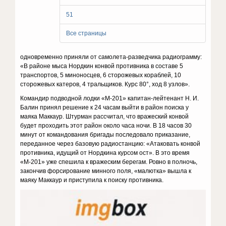
51
Все страницы
одновременно приняли от самолета-разведчика радиограмму:
«В районе мыса Нордкин конвой противника в составе 5
транспортов, 5 миноносцев, 6 сторожевых кораблей, 10
сторожевых катеров, 4 тральщиков. Курс 80°, ход 8 узлов».
Командир подводной лодки «М-201» капитан-лейтенант Н. И.
Балин принял решение к 24 часам выйти в район поиска у
маяка Маккаур. Штурман рассчитал, что вражеский конвой
будет проходить этот район около часа ночи. В 18 часов 30
минут от командования бригады последовало приказание,
переданное через базовую радиостанцию: «Атаковать конвой
противника, идущий от Нордкина курсом ост». В это время
«М-201» уже спешила к вражеским берегам. Ровно в полночь,
закончив форсирование минного поля, «малютка» вышла к
маяку Маккаур и приступила к поиску противника.