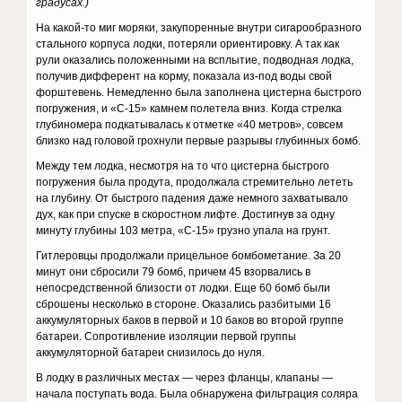
градусах.)
На какой-то миг моряки, закупоренные внутри сигарообразного
стального корпуса лодки, потеряли ориентировку. А так как
рули оказались положенными на всплытие, подводная лодка,
получив дифферент на корму, показала из-под воды свой
форштевень. Немедленно была заполнена цистерна быстрого
погружения, и «С-15» камнем полетела вниз. Когда стрелка
глубиномера подкатывалась к отметке «40 метров», совсем
близко над головой грохнули первые разрывы глубинных бомб.
Между тем лодка, несмотря на то что цистерна быстрого
погружения была продута, продолжала стремительно лететь
на глубину. От быстрого падения даже немного захватывало
дух, как при спуске в скоростном лифте. Достигнув за одну
минуту глубины 103 метра, «С-15» грузно упала на грунт.
Гитлеровцы продолжали прицельное бомбометание. За 20
минут они сбросили 79 бомб, причем 45 взорвались в
непосредственной близости от лодки. Еще 60 бомб были
сброшены несколько в стороне. Оказались разбитыми 16
аккумуляторных баков в первой и 10 баков во второй группе
батареи. Сопротивление изоляции первой группы
аккумуляторной батареи снизилось до нуля.
В лодку в различных местах — через фланцы, клапаны —
начала поступать вода. Была обнаружена фильтрация соляра