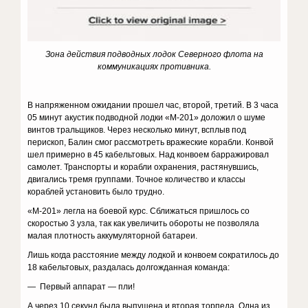
Зона действия подводных лодок Северного флота на
коммуникациях противника.
В напряженном ожидании прошел час, второй, третий. В 3 часа
05 минут акустик подводной лодки «М-201» доложил о шуме
винтов тральщиков. Через несколько минут, всплыв под
перископ, Балин смог рассмотреть вражеские корабли. Конвой
шел примерно в 45 кабельтовых. Над конвоем барражировал
самолет. Транспорты и корабли охранения, растянувшись,
двигались тремя группами. Точное количество и классы
кораблей установить было трудно.
«М-201» легла на боевой курс. Сближаться пришлось со
скоростью 3 узла, так как увеличить обороты не позволяла
малая плотность аккумуляторной батареи.
Лишь когда расстояние между лодкой и конвоем сократилось до
18 кабельтовых, раздалась долгожданная команда:
— Первый аппарат — пли!
А через 10 секунд была выпущена и вторая торпеда. Одна из