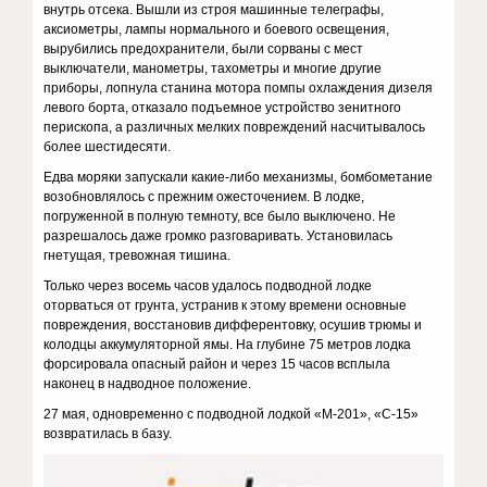
внутрь отсека. Вышли из строя машинные телеграфы,
аксиометры, лампы нормального и боевого освещения,
вырубились предохранители, были сорваны с мест
выключатели, манометры, тахометры и многие другие
приборы, лопнула станина мотора помпы охлаждения дизеля
левого борта, отказало подъемное устройство зенитного
перископа, а различных мелких повреждений насчитывалось
более шестидесяти.
Едва моряки запускали какие-либо механизмы, бомбометание
возобновлялось с прежним ожесточением. В лодке,
погруженной в полную темноту, все было выключено. Не
разрешалось даже громко разговаривать. Установилась
гнетущая, тревожная тишина.
Только через восемь часов удалось подводной лодке
оторваться от грунта, устранив к этому времени основные
повреждения, восстановив дифферентовку, осушив трюмы и
колодцы аккумуляторной ямы. На глубине 75 метров лодка
форсировала опасный район и через 15 часов всплыла
наконец в надводное положение.
27 мая, одновременно с подводной лодкой «М-201», «С-15»
возвратилась в базу.