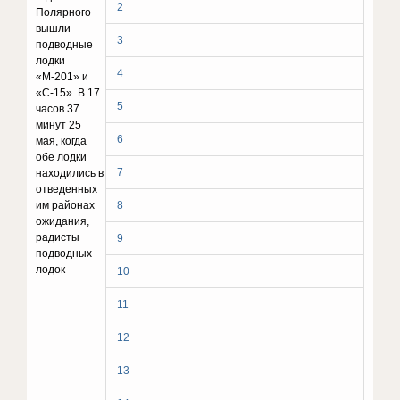
2
Полярного
вышли
3
подводные
лодки
4
«М-201» и
«С-15». В 17
5
часов 37
минут 25
6
мая, когда
обе лодки
7
находились в
отведенных
им районах
8
ожидания,
радисты
9
подводных
лодок
10
11
12
13