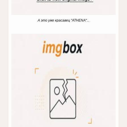
А это уже красавец "ATHENA"...