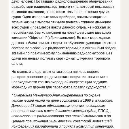
двух человек. Поставщики радиолокационного оборудования
разработали радиолокатор нового типа, который показывает
истинное движение, а не относительное положение других
судов. Один из первых таких приборов, показывающих на
экране как бы с высоты птичьего полета истинное движение
всех судов и предметов вокруг данного судна, не искажая их
перспективы, был установлен на новейшем судне шведской
компании "Gripsholm" («Грипсхольме»). Во всех мореходных
державах были приняты меры по обучению судоводительского
состава пользованию радиолокаторами, а в Англии был введен
экзамен по практическому применению радиолокаторов. Без
сдачи его нельзя получить сертификат штурмана торгового
флота.
Но главным следствием катастрофы явилось широко
распространенное среди морских специалистов мнение о
необходимости созыва очередной конференции ведущих
мореходных держав для пересмотра правил судоходства .*
* Очередная Международная конференция по охране
человеческой жизни на море состоялась в 1960 г. в Лондоне.
Делегации 58 стран обменялись мнениями по вопросам
непотопляемости и остойчивости морских судов, ППСС,
использования радиолокатора при плохой видимости и др.
Ценные предложения были внесены советской делегацией.
Конференция разработала и приняла новый тип конвенции,