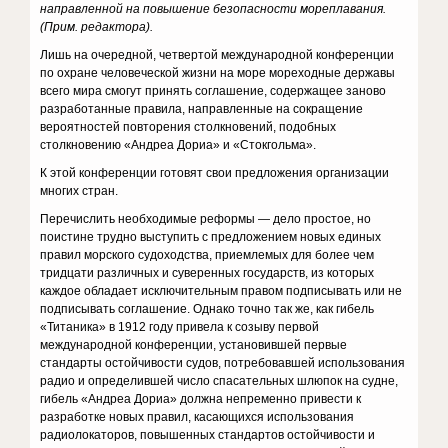
направленной на повышение безопасности мореплавания.
(Прим. редактора).
Лишь на очередной, четвертой международной конференции
по охране человеческой жизни на море мореходные державы
всего мира смогут принять соглашение, содержащее заново
разработанные правила, направленные на сокращение
вероятностей повторения столкновений, подобных
столкновению «Андреа Дориа» и «Стокгольма».
К этой конференции готовят свои предложения организации
многих стран.
Перечислить необходимые реформы — дело простое, но
поистине трудно выступить с предложением новых единых
правил морского судоходства, приемлемых для более чем
тридцати различных и суверенных государств, из которых
каждое обладает исключительным правом подписывать или не
подписывать соглашение. Однако точно так же, как гибель
«Титаника» в 1912 году привела к созыву первой
международной конференции, установившей первые
стандарты остойчивости судов, потребовавшей использования
радио и определившей число спасательных шлюпок на судне,
гибель «Андреа Дориа» должна непременно привести к
разработке новых правил, касающихся использования
радиолокаторов, повышенных стандартов остойчивости и