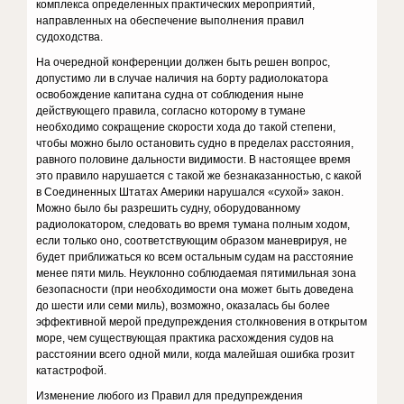
комплекса определенных практических мероприятий,
направленных на обеспечение выполнения правил
судоходства.
На очередной конференции должен быть решен вопрос,
допустимо ли в случае наличия на борту радиолокатора
освобождение капитана судна от соблюдения ныне
действующего правила, согласно которому в тумане
необходимо сокращение скорости хода до такой степени,
чтобы можно было остановить судно в пределах расстояния,
равного половине дальности видимости. В настоящее время
это правило нарушается с такой же безнаказанностью, с какой
в Соединенных Штатах Америки нарушался «сухой» закон.
Можно было бы разрешить судну, оборудованному
радиолокатором, следовать во время тумана полным ходом,
если только оно, соответствующим образом маневрируя, не
будет приближаться ко всем остальным судам на расстояние
менее пяти миль. Неуклонно соблюдаемая пятимильная зона
безопасности (при необходимости она может быть доведена
до шести или семи миль), возможно, оказалась бы более
эффективной мерой предупреждения столкновения в открытом
море, чем существующая практика расхождения судов на
расстоянии всего одной мили, когда малейшая ошибка грозит
катастрофой.
Изменение любого из Правил для предупреждения