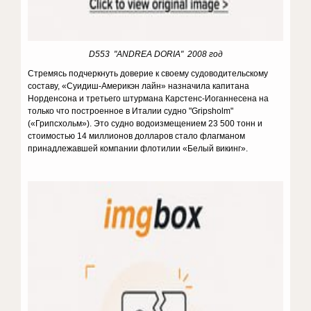
D553 "ANDREA DORIA" 2008 год
Стремясь подчеркнуть доверие к своему судоводительскому
составу, «Суидиш-Америкэн лайн» назначила капитана
Норденсона и третьего штурмана Карстенс-Иоганнесена на
только что построенное в Италии судно "Gripsholm"
(«Грипсхольм»). Это судно водоизмещением 23 500 тонн и
стоимостью 14 миллионов долларов стало флагманом
принадлежавшей компании флотилии «Белый викинг».