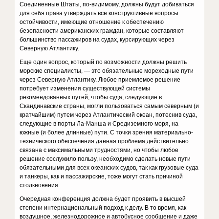
Соединенные Штаты, по-видимому, должны будут добиваться
для себя права утверждать все конструктивные вопросы
остойчивости, имеющие отношение к обеспечению
безопасности американских граждан, которые составляют
большинство пассажиров на судах, курсирующих через
Северную Атлантику.
Еще один вопрос, который по возможности должны решить
морские специалисты, — это обязательные мореходные пути
через Северную Атлантику. Любое приемлемое решение
потребует изменения существующей системы
рекомендованных путей, чтобы суда, следующие в
Скандинавские страны, могли пользоваться самым северным (и
кратчайшим) путем через Атлантический океан, потеснив суда,
следующие в порты Ла-Манша и Средиземного моря, на
южные (и более длинные) пути. С точки зрения материально-
технического обеспечения данная проблема действительно
связана с максимальными трудностями, но чтобы любое
решение сослужило пользу, необходимо сделать новые пути
обязательными для всех океанских судов, так как грузовые суда
и танкеры, как и пассажирские, тоже могут стать причиной
столкновения.
Очередная конференция должна будет проявить в высшей
степени интернациональный подход к делу. В то время, как
воздушное, железнодорожное и автобусное сообщение и даже