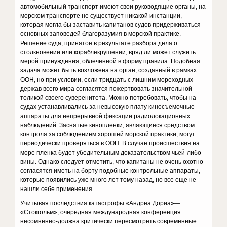
автомобильный транспорт имеют свои руководящие органы, на
морском транспорте не существует никакой инстанции,
которая могла бы заставить капитанов судов придерживаться
основных заповедей благоразумия в морской практике.
Решение суда, принятое в результате разбора дела о
столкновении или кораблекрушении, вряд ли может служить
мерой принуждения, облеченной в форму правила. Подобная
задача может быть возложена на орган, созданный в рамках
ООН, но при условии, если тридцать с лишним мореходных
держав всего мира согласятся пожертвовать значительной
толикой своего суверенитета. Можно потребовать, чтобы на
судах устанавливались за невысокую плату киносъемочные
аппараты для непрерывной фиксации радиолокационных
наблюдений. Заснятые кинопленки, являющиеся средством
контроля за соблюдением хорошей морской практики, могут
периодически проверяться в ООН. В случае происшествия на
море пленка будет убедительным доказательством чьей-либо
вины. Однако следует отметить, что капитаны не очень охотно
согласятся иметь на борту подобные контрольные аппараты,
которые появились уже много лет тому назад, но все еще не
нашли себе применения.
Учитывая последствия катастрофы «Андреа Дориа»—
«Стокгольм», очередная международная конференция
несомненно-должна критически пересмотреть современные