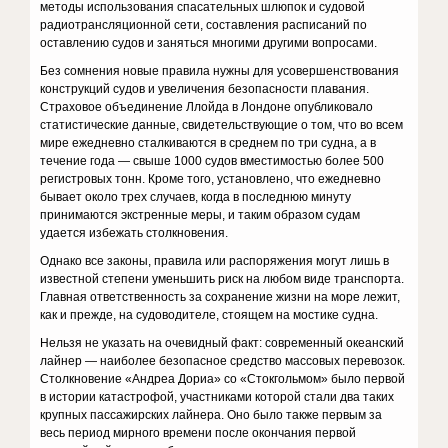
методы использования спасательных шлюпок и судовой
радиотрансляционной сети, составления расписаний по
оставлению судов и заняться многими другими вопросами.
Без сомнения новые правила нужны для усовершенствования
конструкций судов и увеличения безопасности плавания.
Страховое объединение Ллойда в Лондоне опубликовало
статистические данные, свидетельствующие о том, что во всем
мире ежедневно сталкиваются в среднем по три судна, а в
течение года — свыше 1000 судов вместимостью более 500
регистровых тонн. Кроме того, установлено, что ежедневно
бывает около трех случаев, когда в последнюю минуту
принимаются экстренные меры, и таким образом судам
удается избежать столкновения.
Однако все законы, правила или распоряжения могут лишь в
известной степени уменьшить риск на любом виде транспорта.
Главная ответственность за сохранение жизни на море лежит,
как и прежде, на судоводителе, стоящем на мостике судна.
Нельзя не указать на очевидный факт: современный океанский
лайнер — наиболее безопасное средство массовых перевозок.
Столкновение «Андреа Дориа» со «Стокгольмом» было первой
в истории катастрофой, участниками которой стали два таких
крупных пассажирских лайнера. Оно было также первым за
весь период мирного времени после окончания первой