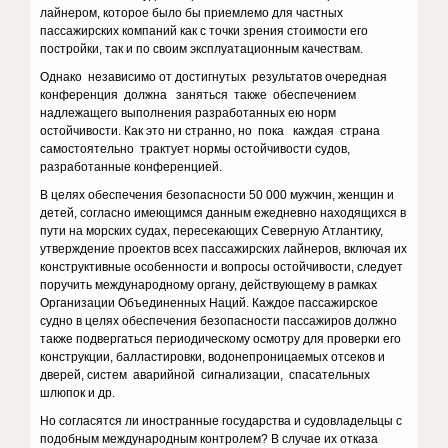
лайнером, которое было бы приемлемо для частных
пассажирских компаний как с точки зрения стоимости его
постройки, так и по своим эксплуатационным качествам.
Однако независимо от достигнутых результатов очередная
конференция должна заняться также обеспечением
надлежащего выполнения разработанных ею норм
остойчивости. Как это ни странно, но пока каждая страна
самостоятельно трактует нормы остойчивости судов,
разработанные конференцией.
В целях обеспечения безопасности 50 000 мужчин, женщин и
детей, согласно имеющимся данным ежедневно находящихся в
пути на морских судах, пересекающих Северную Атлантику,
утверждение проектов всех пассажирских лайнеров, включая их
конструктивные особенности и вопросы остойчивости, следует
поручить международному органу, действующему в рамках
Организации Объединенных Наций. Каждое пассажирское
судно в целях обеспечения безопасности пассажиров должно
также подвергаться периодическому осмотру для проверки его
конструкции, балластировки, водонепроницаемых отсеков и
дверей, систем аварийной сигнализации, спасательных
шлюпок и др.
Но согласятся ли иностранные государства и судовладельцы с
подобным международным контролем? В случае их отказа