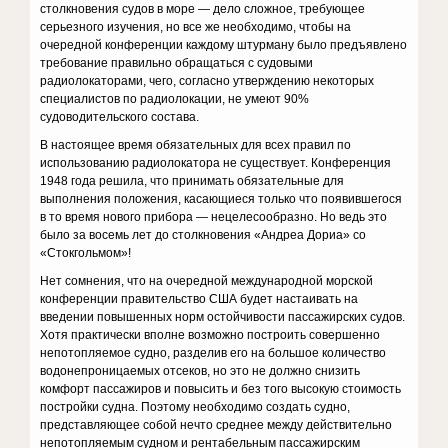
столкновения судов в море — дело сложное, требующее
серьезного изучения, но все же необходимо, чтобы на
очередной конференции каждому штурману было предъявлено
требование правильно обращаться с судовыми
радиолокаторами, чего, согласно утверждению некоторых
специалистов по радиолокации, не умеют 90%
судоводительского состава.
В настоящее время обязательных для всех правил по
использованию радиолокатора не существует. Конференция
1948 года решила, что принимать обязательные для
выполнения положения, касающиеся только что появившегося
в то время нового прибора — нецелесообразно. Но ведь это
было за восемь лет до столкновения «Андреа Дориа» со
«Стокгольмом»!
Нет сомнения, что на очередной международной морской
конференции правительство США будет настаивать на
введении повышенных норм остойчивости пассажирских судов.
Хотя практически вполне возможно построить совершенно
непотопляемое судно, разделив его на большое количество
водонепроницаемых отсеков, но это не должно снизить
комфорт пассажиров и повысить и без того высокую стоимость
постройки судна. Поэтому необходимо создать судно,
представляющее собой нечто среднее между действительно
непотопляемым судном и рентабельным пассажирским