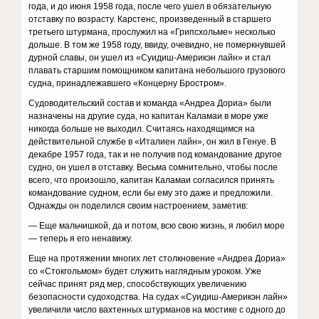
года, и до июня 1958 года, после чего ушел в обязательную
отставку по возрасту. Карстенс, произведенный в старшего
третьего штурмана, прослужил на «Грипсхольме» несколько
дольше. В том же 1958 году, ввиду, очевидно, не померкнувшей
дурной славы, он ушел из «Суидиш-Америкэн лайн» и стал
плавать старшим помощником капитана небольшого грузового
судна, принадлежавшего «Концерну Бростром».
Судоводительский состав и команда «Андреа Дориа» были
назначены на другие суда, но капитан Каламаи в море уже
никогда больше не выходил. Считаясь находящимся на
действительной службе в «Италиен лайн», он жил в Генуе. В
декабре 1957 года, так и не получив под командование другое
судно, он ушел в отставку. Весьма сомнительно, чтобы после
всего, что произошло, капитан Каламаи согласился принять
командование судном, если бы ему это даже и предложили.
Однажды он поделился своим настроением, заметив:
— Еще мальчишкой, да и потом, всю свою жизнь, я любил море
— теперь я его ненавижу.
Еще на протяжении многих лет столкновение «Андреа Дориа»
со «Стокгольмом» будет служить наглядным уроком. Уже
сейчас принят ряд мер, способствующих увеличению
безопасности судоходства. На судах «Суидиш-Америкэн лайн»
увеличили число вахтенных штурманов на мостике с одного до