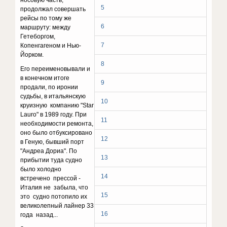
носовую часть,
5
продолжал совершать
рейсы по тому же
6
маршруту: между
Гетеборгом,
7
Копенгагеном и Нью-
Йорком.
8
Его переименовывали и
в конечном итоге
9
продали, по иронии
судьбы, в итальянскую
10
круизную компанию "Star
Lauro" в 1989 году. При
11
необходимости ремонта,
оно было отбуксировано
12
в Геную, бывший порт
"Андреа Дориа". По
13
прибытии туда судно
было холодно
14
встречено прессой -
Италия не забыла, что
15
это судно потопило их
великолепный лайнер 33
16
года назад...