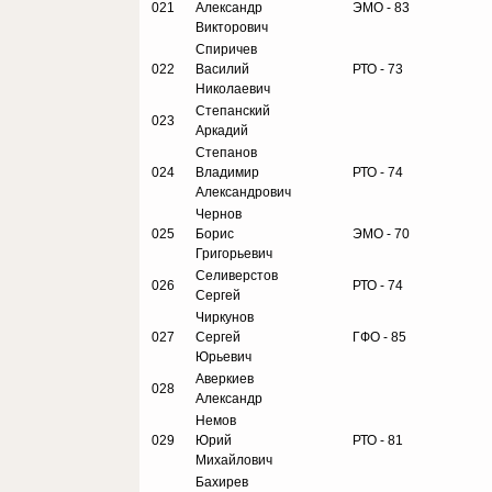
021
Александр
ЭМО - 83
Викторович
Спиричев
022
Василий
РТО - 73
Николаевич
Степанский
023
Аркадий
Степанов
024
Владимир
РТО - 74
Александрович
Чернов
025
Борис
ЭМО - 70
Григорьевич
Селиверстов
026
РТО - 74
Сергей
Чиркунов
027
Сергей
ГФО - 85
Юрьевич
Аверкиев
028
Александр
Немов
029
Юрий
РТО - 81
Михайлович
Бахирев