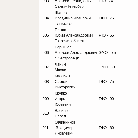
003
Алексей Леонидович
РТО - 74
Санкт-Петербург
Щанов
004
Владимир Иванович
ГФО - 76
г Лысково
Панов
005
Юрий Александрович
РТО - 65
Тверская область
Барышев
006
Алексей Александрович
ЭМО - 75
г. Сестрорецк
Ланин
007
ЭМО - 69
Михаил
Калабин
008
Сергей
ГФО - 75
Викторович
Крупко
009
Игорь
ГФО - 90
Юрьевич
Васильев
010
Павел
Овчинников
011
Владимир
ГФО - 80
Яковлевич