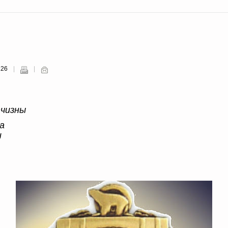
126
тчизны
а
и