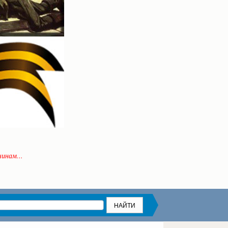
инам...