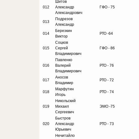
Шитов
012
Александр
ГФО - 75
Александрович
Подрезов
013
Александр
Березкин
014
РТО -64
Виктор
Соцков
015
Сергей
ГФО - 86
Владимирович
Павленко
016
Валерий
РТО - 76
Владимирович
Аносов
017
РТО - 72
Владимир
Марфутин
018
РТО - 74
Игорь
Никольский
019
Михаил
ЭМО -75
Сергеевич
Быстров
020
Александр
РТО - 73
Юрьевич
Нечитайло