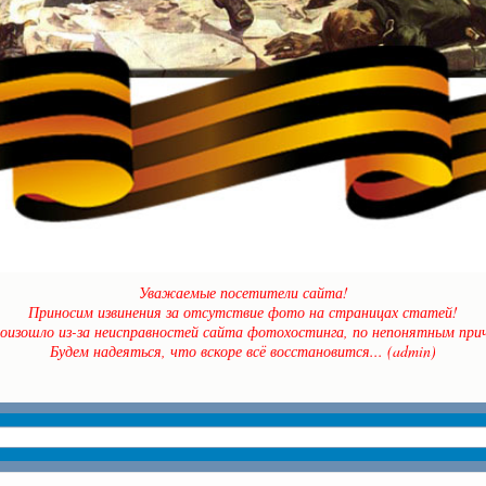
Уважаемые посетители сайта!
Приносим извинения за отсутствие фото на страницах статей!
оизошло из-за неисправностей сайта фотохостинга, по непонятным прич
Будем надеяться, что вскоре всё восстановится... (admin)