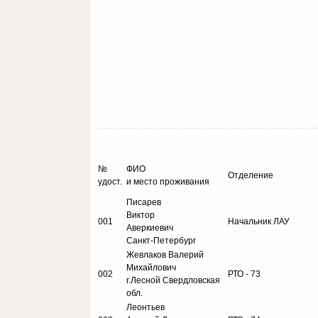
№
ФИО
Отделение
удост.
и место проживания
Писарев
Виктор
001
Начальник ЛАУ
Аверкиевич
Санкт-Петербург
Жевлаков Валерий
Михайлович
002
РТО - 73
г.Лесной Свердловская
обл.
Леонтьев