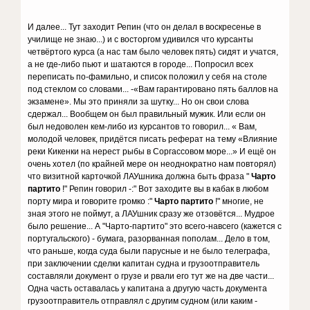
И далее... Тут заходит Репин (что он делал в воскресенье в
училище не знаю...) и с восторгом удивился что курсанты
четвёртого курса (а нас там было человек пять) сидят и учатся,
а не где-либо пьют и шатаются в городе... Попросил всех
переписать по-фамильно, и список положил у себя на столе
под стеклом со словами... -«Вам гарантировано пять баллов на
экзамене». Мы это приняли за шутку... Но он свои слова
сдержал... Вообщем он был правильный мужик. Или если он
был недоволен кем-либо из курсантов то говорил... « Вам,
молодой человек, придётся писать реферат на тему «Влияние
реки Кикенки на нерест рыбы в Соргассовом море...» И ещё он
очень хотел (по крайней мере он неоднократно нам повторял)
что визитной карточкой ЛАУшника должна быть фраза "
Чарто
партито
!" Репин говорил -:" Вот заходите вы в кабак в любом
порту мира и говорите громко :"
Чарто партито
!" многие, не
зная этого не поймут, а ЛАУшник сразу же отзовётся... Мудрое
было решение... А "Чарто-партито" это всего-навсего (кажется с
португальского) - бумага, разорванная пополам... Дело в том,
что раньше, когда суда были парусные и не было телеграфа,
при заключении сделки капитан судна и грузоотправитель
составляли документ о грузе и рвали его тут же на две части...
Одна часть оставалась у капитана а другую часть документа
грузоотправитель отправлял с другим судном (или каким -