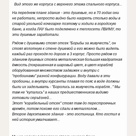
Вид этого же корпуса с верхнего этажа спального корпуса...
На переднем плане здание - это душевые, но в 70 годах они
не работали, непросто видно было нагреть столько воды в
старой угольной кочегарке поэтому и ходили в городскую
баню, а когда ЛАУ было подключено к теплосети ЛВИМУ, то
эти душевые заработали.
Рядом с душевыми стоял отсек "Борьбы за живучесть", он
стоял вплотную к стене душевой и его можно было видеть
каждый раз проходя по дороге в 3 корпус. Просто рядом со
зданием душевых стояла металическая большая квадратная
ёмкость (покрашенная в шаровый цвет, в цвет корабля)
оборудованная множеством задвижек и внутри c
"пробоинами" разной конфигурации. Воду давали в эти
пробоины, а внутри курсанты плавая по пояс в воде должны
были их заделывать - "Боролись за живучесть корабля..." Мы
там не "купались" а наших предшественников видимо
готовили серъёзней...
Этот "корабельный отсек" стоял там до перестроечных
времён, потом похоже его сдали в металлолом....
Второе двухэтажное здание - это гостиница. Кто гостил в
ней история умалчивает...