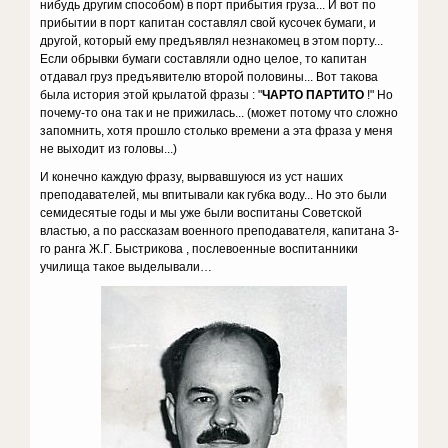
нибудь другим способом) в порт прибытия груза... И вот по
прибытии в порт капитан составлял свой кусочек бумаги, и
другой, который ему предъявлял незнакомец в этом порту...
Если обрывки бумаги составляли одно целое, то капитан
отдавал груз предъявителю второй половины... Вот такова
была история этой крылатой фразы : "
ЧАРТО ПАРТИТО
!" Но
почему-то она так и не прижилась... (может потому что сложно
запомнить, хотя прошло столько времени а эта фраза у меня
не выходит из головы...)
И конечно каждую фразу, вырвавшуюся из уст наших
преподавателей, мы впитывали как губка воду... Но это были
семидесятые годы и мы уже были воспитаны Советской
властью, а по рассказам военного преподавателя, капитана 3-
го ранга Ж.Г. Быстрикова , послевоенные воспитанники
училища такое выделывали…