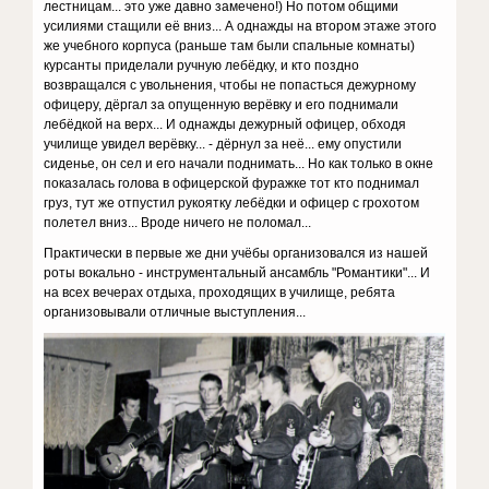
лестницам... это уже давно замечено!) Но потом общими
усилиями стащили её вниз... А однажды на втором этаже этого
же учебного корпуса (раньше там были спальные комнаты)
курсанты приделали ручную лебёдку, и кто поздно
возвращался с увольнения, чтобы не попасться дежурному
офицеру, дёргал за опущенную верёвку и его поднимали
лебёдкой на верх... И однажды дежурный офицер, обходя
училище увидел верёвку... - дёрнул за неё... ему опустили
сиденье, он сел и его начали поднимать... Но как только в окне
показалась голова в офицерской фуражке тот кто поднимал
груз, тут же отпустил рукоятку лебёдки и офицер с грохотом
полетел вниз... Вроде ничего не поломал...
Практически в первые же дни учёбы организовался из нашей
роты вокально - инструментальный ансамбль "Романтики"... И
на всех вечерах отдыха, проходящих в училище, ребята
организовывали отличные выступления...