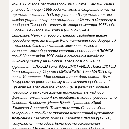
конца 1954 года располагалось на Б.Охте. Там мы жили и
учились.С января 1955 года мы жили в Стрельне и нас на
трамвае возили на Б.Охту учиться.В трамвае так мы
каждое утро и вечер перемещались с Охты в Стрельну и
наоборот.Так продолжалось до конца семестра 1955 года.
С осени 1955 года мы жили и учились уже в
Стрельне.Между учёбой и спотром свободное время
проводили тут же в парке Константиновского дворца... К
сожалению были и печальные моменты жизни в
училище...командир роты капитан-лейтенант АЛЮНОВ
погиб 30 сентября 1956 года в печальном походе по
Финскому заливу на шлюпке. Тогда погибли наши
курсанты ГОЛУБЕВ Гена, Юра ДМИТРИЕВ, Лёша ШИТОВ
(наш старшина), Сережка МИХАЙЛОВ, Гена БУНИН и др.
всего 10 человек. Мне выпала в тот день вахта - был
дежурным по роте поэтому и не оказался среди них..."
Приехав на Красненькое кладбище, я разыскал могилы
погибших и выяснил ,изучив полустёртые надписи
фамилии ,имена ещё 4-ых погибших в этой трагедии ,это
Сластин Владимир ,Ивлев Юрий ,Травников Юрий
,Колосков Анатолий. Также там есть более поздние
захоронения погибших (причины неизвестны) курсантов:
Асауленко Всеволод(1958г.) и Карелин Владимир(1959г.).
Получается ,что здесь было место захоронения
лаушников. Могилы в ужасном состоянии. Надписи