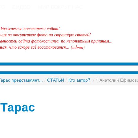
ТО
ВИДЕО
МИР ВОКРУГ НАС
ИЗБА-ЧИТАЛЬНЯ
Уважаемые посетители сайта!
ения за отсутствие фото на страницах статей!
равностей сайта фотохостинга, по непонятным причинам...
ься, что вскоре всё восстановится... (admin)
Тарас представляет...
/
СТАТЬИ
/
Кто автор?
/
1 Анатолий Ефимов
 Тарас