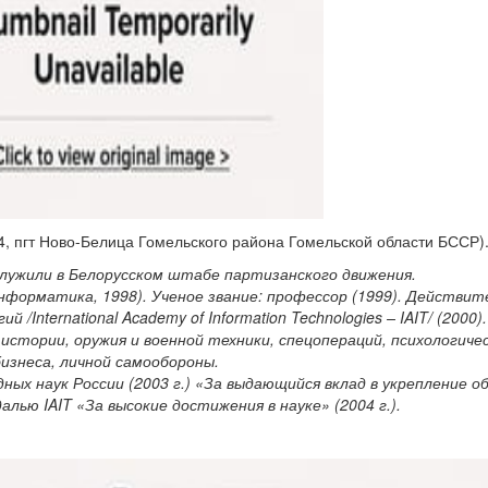
, пгт Ново-Белица Гомельского района Гомельской области БССР)
ужили в Белорусском штабе партизанского движения.
информатика, 1998). Ученое звание: профессор (1999). Действи
International Academy of Information Technologies – IAIT/ (2000).
 истории, оружия и военной техники, спецопераций, психологиче
бизнеса, личной самообороны.
х наук России (2003 г.) «За выдающийся вклад в укрепление о
лью IAIT «За высокие достижения в науке» (2004 г.).