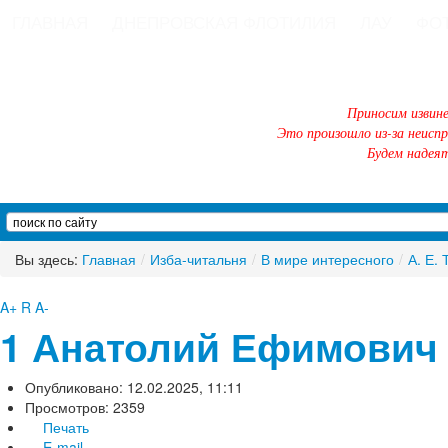
ГЛАВНАЯ
ДНЕПРОВСКАЯ ФЛОТИЛИЯ
ЛАУ
ФО
Приносим извин
Это произошло из-за неисп
Будем надеят
Вы здесь:
Главная
/
Изба-читальня
/
В мире интересного
/
А. Е. 
A+
R
A-
1 Анатолий Ефимович
Опубликовано: 12.02.2025, 11:11
Просмотров: 2359
Печать
E-mail