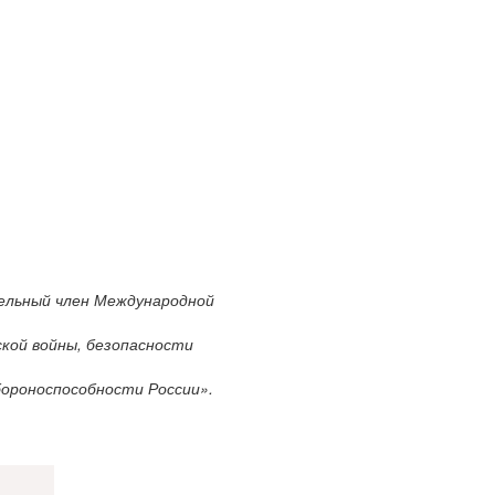
.
тельный член Международной
ской войны, безопасности
бороноспособности России».