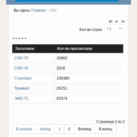
Вы здесь:
Главная
/
ЛАУ
Кол-во строк:
< < < < <
Заголовок
Кол-во просмотров
СМО 75
20662
СМО 78
2016
Стрельна
136380
Трамвай
26151
ЭМО 75
83374
Страница 2 из 2
В начало
Назад
1
2
Вперед
В конец